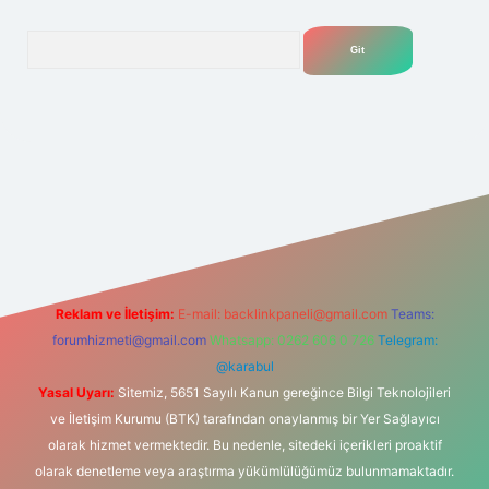
Arama
net
Reklam ve İletişim:
E-mail:
backlinkpaneli@gmail.com
Teams:
forumhizmeti@gmail.com
Whatsapp: 0262 606 0 726
Telegram:
@karabul
Yasal Uyarı:
Sitemiz, 5651 Sayılı Kanun gereğince Bilgi Teknolojileri
ve İletişim Kurumu (BTK) tarafından onaylanmış bir Yer Sağlayıcı
olarak hizmet vermektedir. Bu nedenle, sitedeki içerikleri proaktif
olarak denetleme veya araştırma yükümlülüğümüz bulunmamaktadır.