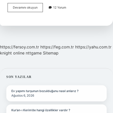
Hız
Devamını okuyun
12 Yorum
Arttıkça
Basınç
Neden
Düşer
https://fersoy.com.tr
https://feg.com.tr
https://yahu.com.tr
knight online
nttgame
Sitemap
SIDEBAR
SON YAZILAR
Ev yapımı turşunun bozulduğunu nasıl anlarız ?
Ağustos 6, 2026
Kur’an-ı Kerim’de hangi özellikler vardır ?