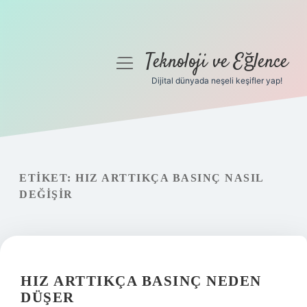
Teknoloji ve Eğlence
menüyü
aç
Dijital dünyada neşeli keşifler yap!
Anasayfa
Gizlilik Politikası
Yasal Uyarı
ETIKET:
HIZ ARTTIKÇA BASINÇ NASIL
DEĞIŞIR
Hakkımızda
HIZ ARTTIKÇA BASINÇ NEDEN
DÜŞER