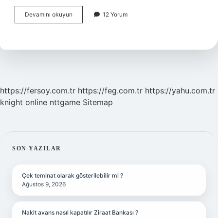
Hız
Devamını okuyun
12 Yorum
Arttıkça
Basınç
Neden
Düşer
https://fersoy.com.tr
https://feg.com.tr
https://yahu.com.tr
knight online
nttgame
Sitemap
SIDEBAR
SON YAZILAR
Çek teminat olarak gösterilebilir mi ?
Ağustos 9, 2026
Nakit avans nasıl kapatılır Ziraat Bankası ?