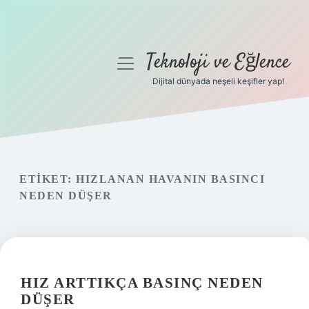
Teknoloji ve Eğlence
menüyü
aç
Dijital dünyada neşeli keşifler yap!
Anasayfa
Gizlilik Politikası
Yasal Uyarı
ETIKET:
HIZLANAN HAVANIN BASINCI
NEDEN DÜŞER
Hakkımızda
HIZ ARTTIKÇA BASINÇ NEDEN
DÜŞER