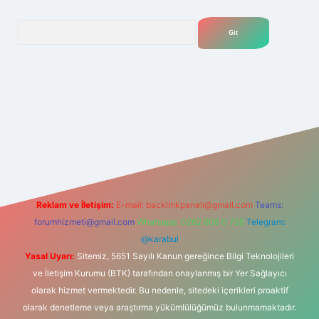
Arama
lbetgir.net
Reklam ve İletişim:
E-mail:
backlinkpaneli@gmail.com
Teams:
forumhizmeti@gmail.com
Whatsapp: 0262 606 0 726
Telegram:
@karabul
Yasal Uyarı:
Sitemiz, 5651 Sayılı Kanun gereğince Bilgi Teknolojileri
ve İletişim Kurumu (BTK) tarafından onaylanmış bir Yer Sağlayıcı
olarak hizmet vermektedir. Bu nedenle, sitedeki içerikleri proaktif
olarak denetleme veya araştırma yükümlülüğümüz bulunmamaktadır.