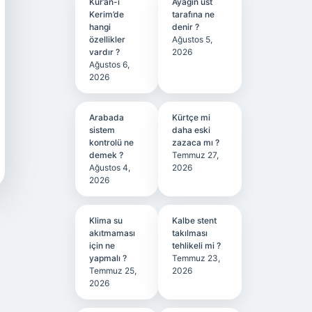
Kur’an-ı
Ayağın üst
Kerim’de
tarafına ne
hangi
denir ?
özellikler
Ağustos 5,
vardır ?
2026
Ağustos 6,
2026
Arabada
Kürtçe mi
sistem
daha eski
kontrolü ne
zazaca mı ?
demek ?
Temmuz 27,
Ağustos 4,
2026
2026
Klima su
Kalbe stent
akıtmaması
takılması
için ne
tehlikeli mi ?
yapmalı ?
Temmuz 23,
Temmuz 25,
2026
2026