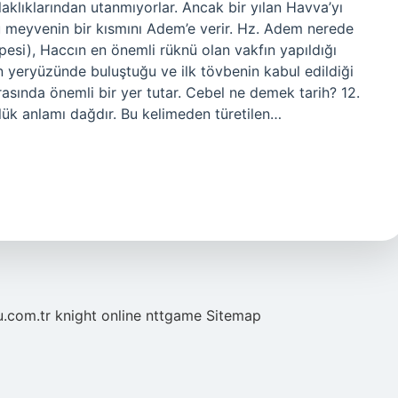
laklıklarından utanmıyorlar. Ancak bir yılan Havva’yı
meyvenin bir kısmını Adem’e verir. Hz. Adem nerede
si), Haccın en önemli rüknü olan vakfın yapıldığı
ın yeryüzünde buluştuğu ve ilk tövbenin kabul edildiği
arasında önemli bir yer tutar. Cebel ne demek tarih? 12.
zlük anlamı dağdır. Bu kelimeden türetilen…
u.com.tr
knight online
nttgame
Sitemap