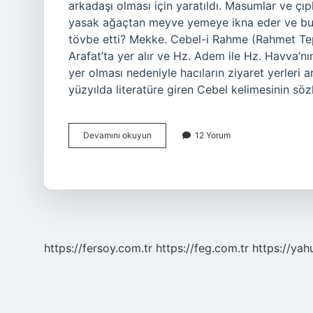
arkadaşı olması için yaratıldı. Masumlar ve çıp
yasak ağaçtan meyve yemeye ikna eder ve bu 
tövbe etti? Mekke. Cebel-i Rahme (Rahmet Tepe
Arafat’ta yer alır ve Hz. Adem ile Hz. Havva’n
yer olması nedeniyle hacıların ziyaret yerleri 
yüzyılda literatüre giren Cebel kelimesinin sö
Cebel
Devamını okuyun
12 Yorum
Rahmet
Ne
Demek
https://fersoy.com.tr
https://feg.com.tr
https://yah