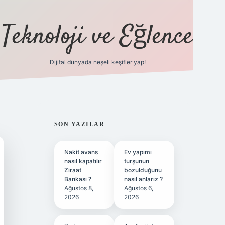
Teknoloji ve Eğlence
Dijital dünyada neşeli keşifler yap!
ilbetgir.net
SIDEBAR
SON YAZILAR
Nakit avans
Ev yapımı
nasıl kapatılır
turşunun
Ziraat
bozulduğunu
Bankası ?
nasıl anlarız ?
Ağustos 8,
Ağustos 6,
2026
2026