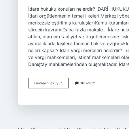
İdare hukuku konuları nelerdir? İDARİ HUKU
İdari örgütlenmenin temel ilkeleri.Merkezi yön
merkezsizleştirilmiş kuruluşlar)Kamu kurumları 
sürecin kavramıDaha fazla makale… İdare hukuk
atılan, idarenin faaliyet ve örgütlenmesine ili
ayrıcalıklarla kişilere tanınan hak ve özgürlük
neleri kapsar? İdari yargı mercileri nelerdir? T
ve vergi mahkemeleri, istinaf mahkemeleri ol
Danıştay mahkemelerinden oluşmaktadır. İdar
İDare
Devamını okuyun
10 Yorum
Hukuku
Hangi
Konuları
Kapsar