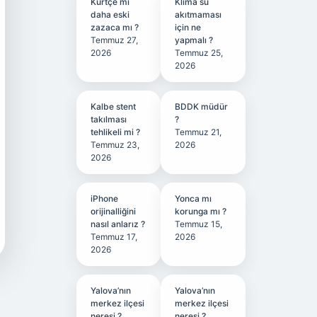
Kürtçe mi
Klima su
daha eski
akıtmaması
zazaca mı ?
için ne
Temmuz 27,
yapmalı ?
2026
Temmuz 25,
2026
Kalbe stent
BDDK müdür
takılması
?
tehlikeli mi ?
Temmuz 21,
Temmuz 23,
2026
2026
iPhone
Yonca mı
orijinalliğini
korunga mı ?
nasıl anlarız ?
Temmuz 15,
Temmuz 17,
2026
2026
Yalova’nın
Yalova’nın
merkez ilçesi
merkez ilçesi
neresi ?
neresi ?