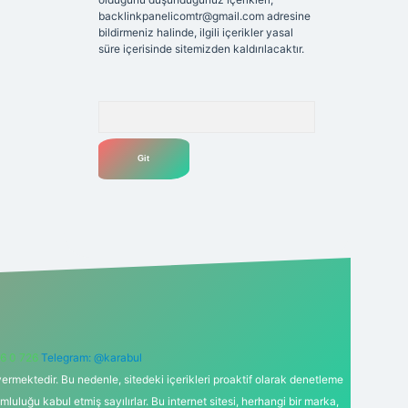
backlinkpanelicomtr@gmail.com
adresine
bildirmeniz halinde, ilgili içerikler yasal
süre içerisinde sitemizden kaldırılacaktır.
Arama
6 0 726
Telegram: @karabul
ermektedir. Bu nedenle, sitedeki içerikleri proaktif olarak denetleme
uğu kabul etmiş sayılırlar. Bu internet sitesi, herhangi bir marka,