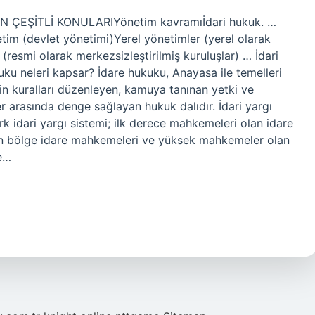
KUN ÇEŞİTLİ KONULARIYönetim kavramıİdari hukuk. …
etim (devlet yönetimi)Yerel yönetimler (yerel olarak
(resmi olarak merkezsizleştirilmiş kuruluşlar) … İdari
u neleri kapsar? İdare hukuku, Anayasa ile temelleri
şkin kuralları düzenleyen, kamuya tanınan yetki ve
ler arasında denge sağlayan hukuk dalıdır. İdari yargı
ürk idari yargı sistemi; ilk derece mahkemeleri olan idare
an bölge idare mahkemeleri ve yüksek mahkemeler olan
e…