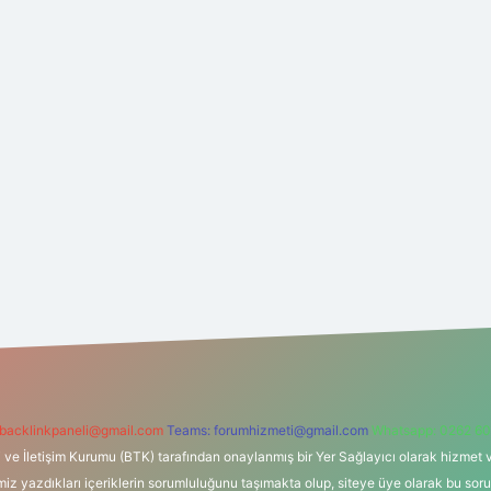
backlinkpaneli@gmail.com
Teams:
forumhizmeti@gmail.com
Whatsapp: 0262 60
i ve İletişim Kurumu (BTK) tarafından onaylanmış bir Yer Sağlayıcı olarak hizmet v
azdıkları içeriklerin sorumluluğunu taşımakta olup, siteye üye olarak bu sorumlul