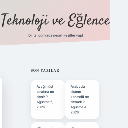
Teknoloji ve Eğlence
Dijital dünyada neşeli keşifler yap!
ilbetgir.net
SIDEBAR
SON YAZILAR
Ayağın üst
Arabada
tarafına ne
sistem
denir ?
kontrolü ne
Ağustos 5,
demek ?
2026
Ağustos 4,
2026