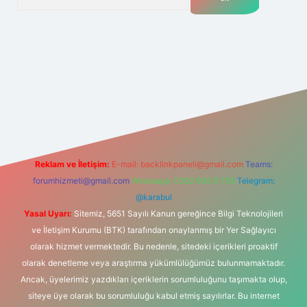
.net
Reklam ve İletişim:
E-mail:
backlinkpaneli@gmail.com
Teams:
forumhizmeti@gmail.com
Whatsapp: 0262 606 0 726
Telegram:
@karabul
Yasal Uyarı:
Sitemiz, 5651 Sayılı Kanun gereğince Bilgi Teknolojileri
ve İletişim Kurumu (BTK) tarafından onaylanmış bir Yer Sağlayıcı
olarak hizmet vermektedir. Bu nedenle, sitedeki içerikleri proaktif
olarak denetleme veya araştırma yükümlülüğümüz bulunmamaktadır.
Ancak, üyelerimiz yazdıkları içeriklerin sorumluluğunu taşımakta olup,
siteye üye olarak bu sorumluluğu kabul etmiş sayılırlar. Bu internet