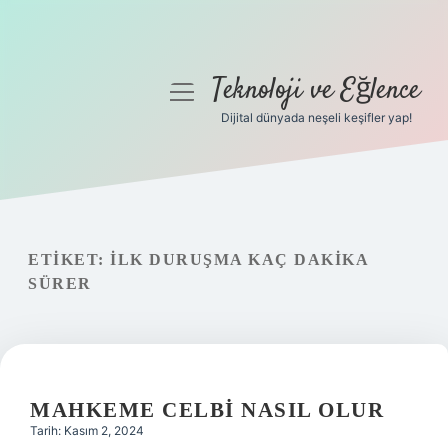
Teknoloji ve Eğlence
menüyü
aç
Dijital dünyada neşeli keşifler yap!
Anasayfa
Gizlilik Politikası
Yasal Uyarı
ETIKET:
İLK DURUŞMA KAÇ DAKIKA
SÜRER
Hakkımızda
MAHKEME CELBI NASIL OLUR
Tarih: Kasım 2, 2024