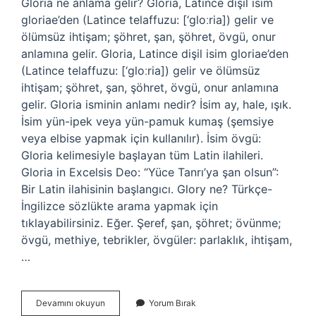
Gloria ne anlama gelir? Gloria, Latince dişil isim
gloriae’den (Latince telaffuzu: [‘gloːria]) gelir ve
ölümsüz ihtişam; şöhret, şan, şöhret, övgü, onur
anlamına gelir. Gloria, Latince dişil isim gloriae’den
(Latince telaffuzu: [‘gloːria]) gelir ve ölümsüz
ihtişam; şöhret, şan, şöhret, övgü, onur anlamına
gelir. Gloria isminin anlamı nedir? İsim ay, hale, ışık.
İsim yün-ipek veya yün-pamuk kumaş (şemsiye
veya elbise yapmak için kullanılır). İsim övgü:
Gloria kelimesiyle başlayan tüm Latin ilahileri.
Gloria in Excelsis Deo: “Yüce Tanrı’ya şan olsun”:
Bir Latin ilahisinin başlangıcı. Glory ne? Türkçe-
İngilizce sözlükte arama yapmak için
tıklayabilirsiniz. Eğer. Şeref, şan, şöhret; övünme;
övgü, methiye, tebrikler, övgüler: parlaklık, ihtişam,
…
Gloria
Devamını okuyun
Yorum Bırak
Ne