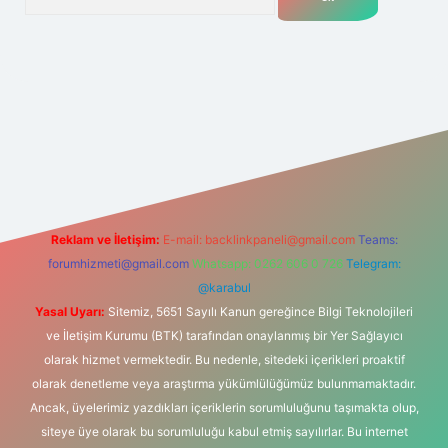
.net
Reklam ve İletişim:
E-mail:
backlinkpaneli@gmail.com
Teams:
forumhizmeti@gmail.com
Whatsapp: 0262 606 0 726
Telegram:
@karabul
Yasal Uyarı:
Sitemiz, 5651 Sayılı Kanun gereğince Bilgi Teknolojileri
ve İletişim Kurumu (BTK) tarafından onaylanmış bir Yer Sağlayıcı
olarak hizmet vermektedir. Bu nedenle, sitedeki içerikleri proaktif
olarak denetleme veya araştırma yükümlülüğümüz bulunmamaktadır.
Ancak, üyelerimiz yazdıkları içeriklerin sorumluluğunu taşımakta olup,
siteye üye olarak bu sorumluluğu kabul etmiş sayılırlar. Bu internet