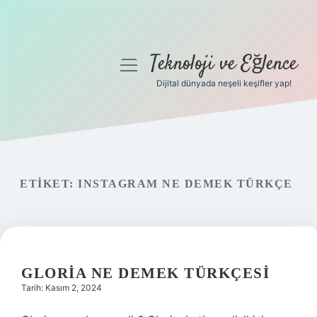
Teknoloji ve Eğlence
menüyü
aç
Dijital dünyada neşeli keşifler yap!
Anasayfa
Gizlilik Politikası
Yasal Uyarı
ETIKET:
INSTAGRAM NE DEMEK TÜRKÇE
Hakkımızda
GLORIA NE DEMEK TÜRKÇESI
Tarih: Kasım 2, 2024