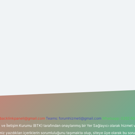
backlinkpaneli@gmail.com
Teams:
forumhizmeti@gmail.com
Whatsapp: 0262 60
i ve İletişim Kurumu (BTK) tarafından onaylanmış bir Yer Sağlayıcı olarak hizmet v
azdıkları içeriklerin sorumluluğunu taşımakta olup, siteye üye olarak bu sorumlul