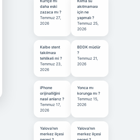
Kürtçe mi
Klima su
daha eski
akıtmaması
zazaca mı ?
için ne
Temmuz 27,
yapmalı ?
2026
Temmuz 25,
2026
Kalbe stent
BDDK müdür
takılması
?
tehlikeli mi ?
Temmuz 21,
Temmuz 23,
2026
2026
iPhone
Yonca mı
orijinalliğini
korunga mı ?
nasıl anlarız ?
Temmuz 15,
Temmuz 17,
2026
2026
Yalova’nın
Yalova’nın
merkez ilçesi
merkez ilçesi
neresi ?
neresi ?