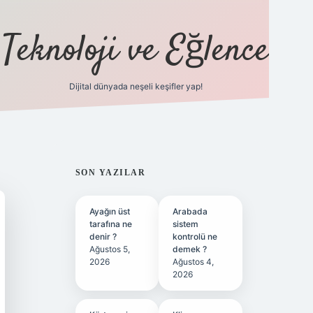
Teknoloji ve Eğlence
Dijital dünyada neşeli keşifler yap!
ilbetgir.net
SIDEBAR
SON YAZILAR
Ayağın üst
Arabada
tarafına ne
sistem
denir ?
kontrolü ne
Ağustos 5,
demek ?
2026
Ağustos 4,
2026