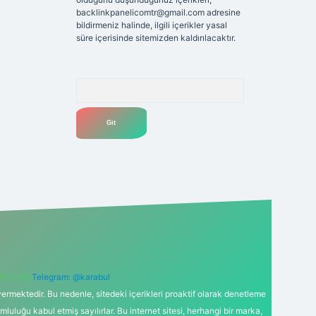
backlinkpanelicomtr@gmail.com
adresine
bildirmeniz halinde, ilgili içerikler yasal
süre içerisinde sitemizden kaldırılacaktır.
Arama
6 0 726
Telegram: @karabul
ermektedir. Bu nedenle, sitedeki içerikleri proaktif olarak denetleme
uğu kabul etmiş sayılırlar. Bu internet sitesi, herhangi bir marka,