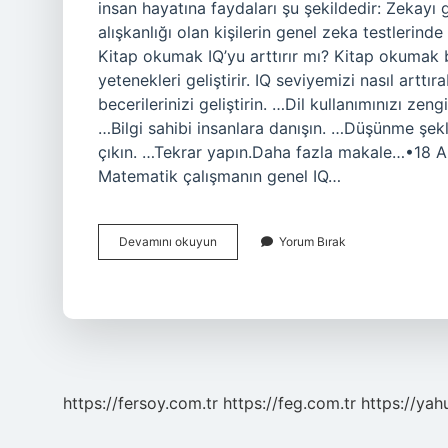
insan hayatına faydaları şu şekildedir: Zekayı g
alışkanlığı olan kişilerin genel zeka testlerin
Kitap okumak IQ’yu arttırır mı? Kitap okumak be
yetenekleri geliştirir. IQ seviyemizi nasıl arttı
becerilerinizi geliştirin. …Dil kullanımınızı zen
…Bilgi sahibi insanlara danışın. …Düşünme şekli
çıkın. …Tekrar yapın.Daha fazla makale…•18 Ar
Matematik çalışmanın genel IQ…
Kitap
Devamını okuyun
Yorum Bırak
Okumak
Iq
Geliştirir
Mi
https://fersoy.com.tr
https://feg.com.tr
https://yah