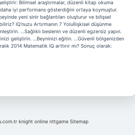
eliştirir: Bilimsel araştırmalar, düzenli kitap okuma
de daha iyi performans gösterdiğini ortaya koymuştur.
yinde yeni sinir bağlantıları oluşturur ve bilişsel
rabiliriz? IQ’nuzu Artırmanın 7 Yoluİlişkisel düşünme
ginleştirin. …Sağlıklı beslenin ve düzenli egzersiz yapın.
nizi geliştirin. …Beyninizi eğitin. …Güvenli bölgenizden
alık 2014 Matematik IQ arttırır mı? Sonuç olarak:
u.com.tr
knight online
nttgame
Sitemap