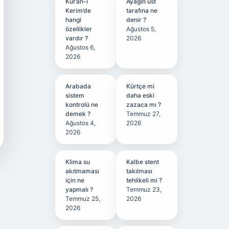
Kur’an-ı
Ayağın üst
Kerim’de
tarafına ne
hangi
denir ?
özellikler
Ağustos 5,
vardır ?
2026
Ağustos 6,
2026
Arabada
Kürtçe mi
sistem
daha eski
kontrolü ne
zazaca mı ?
demek ?
Temmuz 27,
Ağustos 4,
2026
2026
Klima su
Kalbe stent
akıtmaması
takılması
için ne
tehlikeli mi ?
yapmalı ?
Temmuz 23,
Temmuz 25,
2026
2026