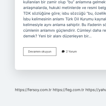
kullanılan bir zamir olup “bu” anlamına gelmekt
anlaşmalarda, hukuki metinlerde ve resmi belge
TDK sözlüğüne göre; isbu sözcüğü “bu, özellik
İsbu kelimesinin anlamı Türk Dil Kurumu kaynak
kelimesiyle aynı anlama sahiptir. Bu ifadenin 
cümlenin anlamını güçlendirir. Cümleyi daha re
demek? Yeni bir alanı düzenleyen bir…
Iş
Devamını okuyun
2 Yorum
Bu
Ne
Demektir
https://fersoy.com.tr
https://feg.com.tr
https://yah