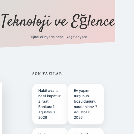
Teknoloji ve Eğlence
Dijital dünyada neşeli keşifler yap!
ilbetgir.net
SIDEBAR
SON YAZILAR
Nakit avans
Ev yapımı
nasıl kapatılır
turşunun
Ziraat
bozulduğunu
Bankası ?
nasıl anlarız ?
Ağustos 8,
Ağustos 6,
2026
2026