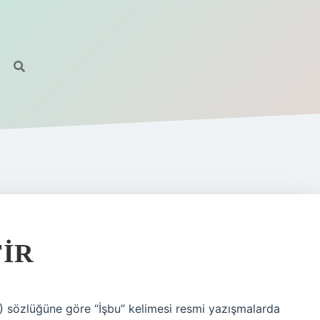
TIR
K) sözlüğüne göre “İşbu” kelimesi resmi yazışmalarda