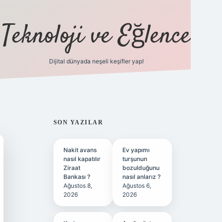
Teknoloji ve Eğlence
Dijital dünyada neşeli keşifler yap!
ilbetgir.net
SIDEBAR
SON YAZILAR
Nakit avans
Ev yapımı
nasıl kapatılır
turşunun
Ziraat
bozulduğunu
Bankası ?
nasıl anlarız ?
Ağustos 8,
Ağustos 6,
2026
2026