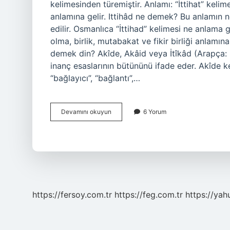
kelimesinden türemiştir. Anlamı: “İttihat” keli
anlamına gelir. Ittihâd ne demek? Bu anlamın n
edilir. Osmanlıca “İttihad” kelimesi ne anlama g
olma, birlik, mutabakat ve fikir birliği anlamına 
demek din? Akîde, Akâid veya İtîkâd (Arapça: العقائد); İslam’da iman olarak geçerli olduğu kabul edilen
inanç esaslarının bütününü ifade eder. Akîde kelimesi Arapça 
“bağlayıcı”, “bağlantı”,…
Ittihat
Devamını okuyun
6 Yorum
Ne
Demek
Din
Kültürü
https://fersoy.com.tr
https://feg.com.tr
https://yah