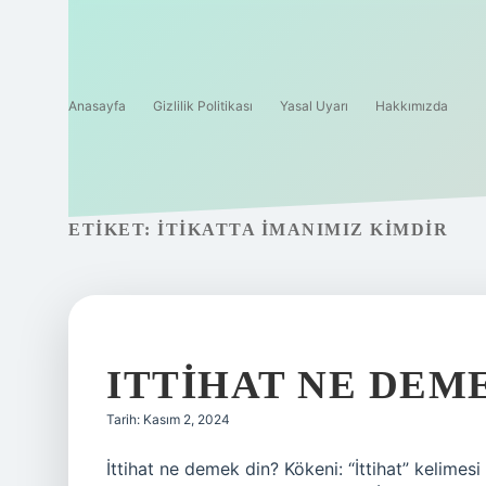
Anasayfa
Gizlilik Politikası
Yasal Uyarı
Hakkımızda
ETIKET:
İTIKATTA IMANIMIZ KIMDIR
ITTIHAT NE DEM
Tarih: Kasım 2, 2024
İttihat ne demek din? Kökeni: “İttihat” kelimesi Arapça k