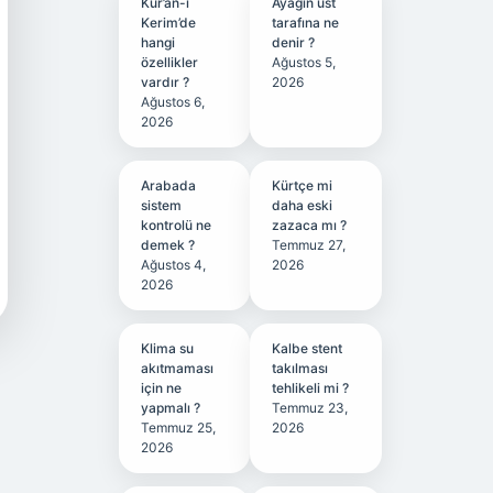
Kur’an-ı
Ayağın üst
Kerim’de
tarafına ne
hangi
denir ?
özellikler
Ağustos 5,
vardır ?
2026
Ağustos 6,
2026
Arabada
Kürtçe mi
sistem
daha eski
kontrolü ne
zazaca mı ?
demek ?
Temmuz 27,
Ağustos 4,
2026
2026
Klima su
Kalbe stent
akıtmaması
takılması
için ne
tehlikeli mi ?
yapmalı ?
Temmuz 23,
Temmuz 25,
2026
2026