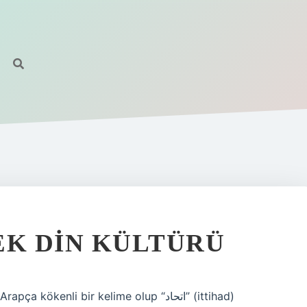
EK DIN KÜLTÜRÜ
ökenli bir kelime olup “اتحاد” (ittihad)