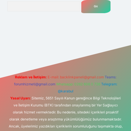
Arama
net
Reklam ve İletişim:
E-mail:
backlinkpaneli@gmail.com
Teams:
forumhizmeti@gmail.com
Whatsapp: 0262 606 0 726
Telegram:
@karabul
Yasal Uyarı:
Sitemiz, 5651 Sayılı Kanun gereğince Bilgi Teknolojileri
ve İletişim Kurumu (BTK) tarafından onaylanmış bir Yer Sağlayıcı
olarak hizmet vermektedir. Bu nedenle, sitedeki içerikleri proaktif
olarak denetleme veya araştırma yükümlülüğümüz bulunmamaktadır.
Ancak, üyelerimiz yazdıkları içeriklerin sorumluluğunu taşımakta olup,