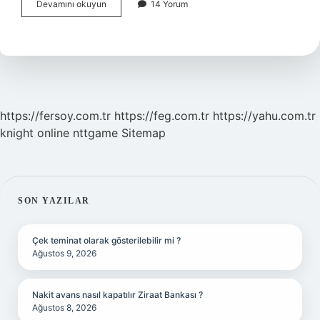
Vajinal
Devamını okuyun
14 Yorum
Açıklık
Ne
Kadar
Olmalı
https://fersoy.com.tr
https://feg.com.tr
https://yahu.com.tr
knight online
nttgame
Sitemap
SIDEBAR
SON YAZILAR
Çek teminat olarak gösterilebilir mi ?
Ağustos 9, 2026
Nakit avans nasıl kapatılır Ziraat Bankası ?
Ağustos 8, 2026