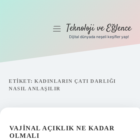
Teknoloji ve Eğlence
menüyü
aç
Dijital dünyada neşeli keşifler yap!
Anasayfa
Gizlilik Politikası
Yasal Uyarı
ETIKET:
KADINLARIN ÇATI DARLIĞI
NASIL ANLAŞILIR
Hakkımızda
VAJINAL AÇIKLIK NE KADAR
OLMALI