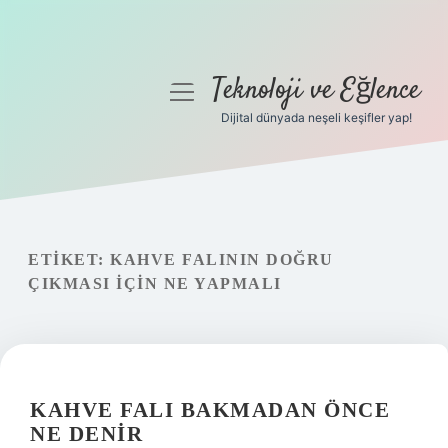
Teknoloji ve Eğlence
menüyü
aç
Dijital dünyada neşeli keşifler yap!
Anasayfa
Gizlilik Politikası
Yasal Uyarı
ETIKET:
KAHVE FALININ DOĞRU
ÇIKMASI IÇIN NE YAPMALI
Hakkımızda
KAHVE FALI BAKMADAN ÖNCE
NE DENIR