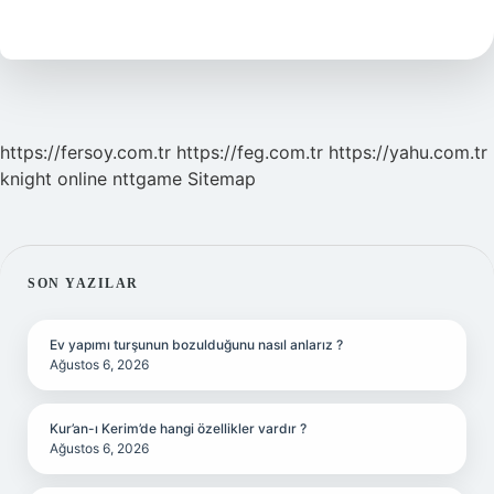
Bakmadan
Önce
Ne
Denir
https://fersoy.com.tr
https://feg.com.tr
https://yahu.com.tr
knight online
nttgame
Sitemap
SIDEBAR
SON YAZILAR
Ev yapımı turşunun bozulduğunu nasıl anlarız ?
Ağustos 6, 2026
Kur’an-ı Kerim’de hangi özellikler vardır ?
Ağustos 6, 2026