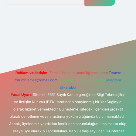
ir.net
Reklam ve İletişim:
E-mail:
backlinkpaneli@gmail.com
Teams:
forumhizmeti@gmail.com
Whatsapp: 0262 606 0 726
Telegram:
@karabul
Yasal Uyarı:
Sitemiz, 5651 Sayılı Kanun gereğince Bilgi Teknolojileri
ve İletişim Kurumu (BTK) tarafından onaylanmış bir Yer Sağlayıcı
olarak hizmet vermektedir. Bu nedenle, sitedeki içerikleri proaktif
olarak denetleme veya araştırma yükümlülüğümüz bulunmamaktadır.
Ancak, üyelerimiz yazdıkları içeriklerin sorumluluğunu taşımakta olup,
siteye üye olarak bu sorumluluğu kabul etmiş sayılırlar. Bu internet