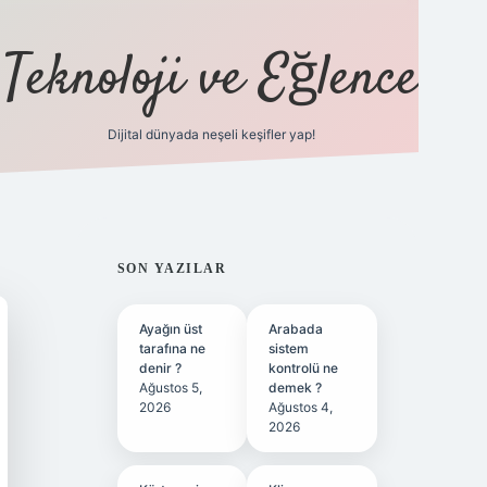
Teknoloji ve Eğlence
Dijital dünyada neşeli keşifler yap!
ilbetgir.net
SIDEBAR
SON YAZILAR
Ayağın üst
Arabada
tarafına ne
sistem
denir ?
kontrolü ne
Ağustos 5,
demek ?
2026
Ağustos 4,
2026