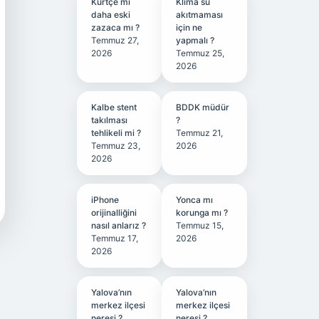
Kürtçe mi
Klima su
daha eski
akıtmaması
zazaca mı ?
için ne
Temmuz 27,
yapmalı ?
2026
Temmuz 25,
2026
Kalbe stent
BDDK müdür
takılması
?
tehlikeli mi ?
Temmuz 21,
Temmuz 23,
2026
2026
iPhone
Yonca mı
orijinalliğini
korunga mı ?
nasıl anlarız ?
Temmuz 15,
Temmuz 17,
2026
2026
Yalova’nın
Yalova’nın
merkez ilçesi
merkez ilçesi
neresi ?
neresi ?