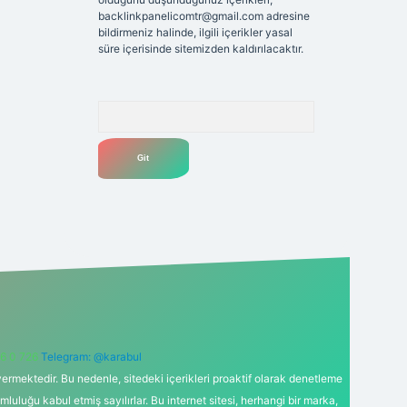
backlinkpanelicomtr@gmail.com
adresine
bildirmeniz halinde, ilgili içerikler yasal
süre içerisinde sitemizden kaldırılacaktır.
Arama
6 0 726
Telegram: @karabul
ermektedir. Bu nedenle, sitedeki içerikleri proaktif olarak denetleme
uğu kabul etmiş sayılırlar. Bu internet sitesi, herhangi bir marka,