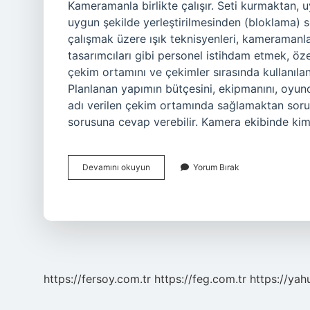
Kameramanla birlikte çalışır. Seti kurmaktan
uygun şekilde yerleştirilmesinden (bloklama) so
çalışmak üzere ışık teknisyenleri, kameramanla
tasarımcıları gibi personel istihdam etmek, öze
çekim ortamını ve çekimler sırasında kullanıla
Planlanan yapımın bütçesini, ekipmanını, oyuncu
adı verilen çekim ortamında sağlamaktan soru
sorusuna cevap verebilir. Kamera ekibinde ki
Set
Devamını okuyun
Yorum Bırak
Ekibi
Ne
Iş
Yapar
https://fersoy.com.tr
https://feg.com.tr
https://yah