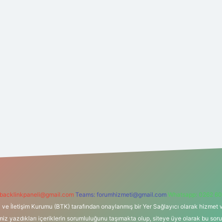
backlinkpaneli@gmail.com
Teams:
forumhizmeti@gmail.com
Whatsapp: 0262 60
i ve İletişim Kurumu (BTK) tarafından onaylanmış bir Yer Sağlayıcı olarak hizmet v
azdıkları içeriklerin sorumluluğunu taşımakta olup, siteye üye olarak bu sorumlul