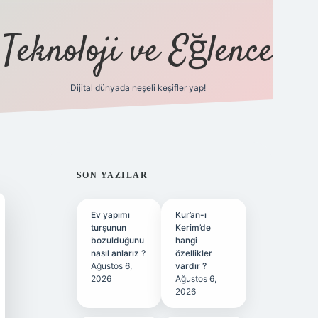
Teknoloji ve Eğlence
Dijital dünyada neşeli keşifler yap!
ilbetgir.net
SIDEBAR
SON YAZILAR
Ev yapımı
Kur’an-ı
turşunun
Kerim’de
bozulduğunu
hangi
nasıl anlarız ?
özellikler
Ağustos 6,
vardır ?
2026
Ağustos 6,
2026