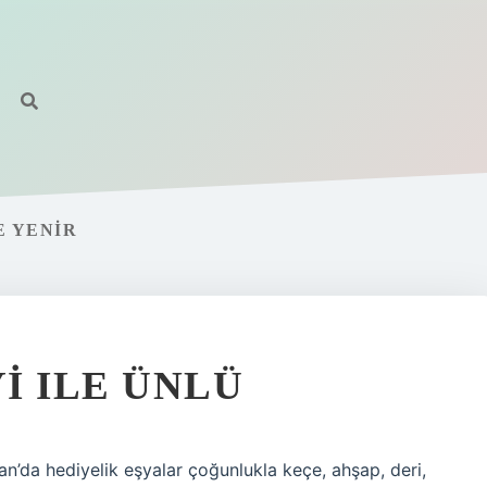
E YENIR
I ILE ÜNLÜ
n’da hediyelik eşyalar çoğunlukla keçe, ahşap, deri,