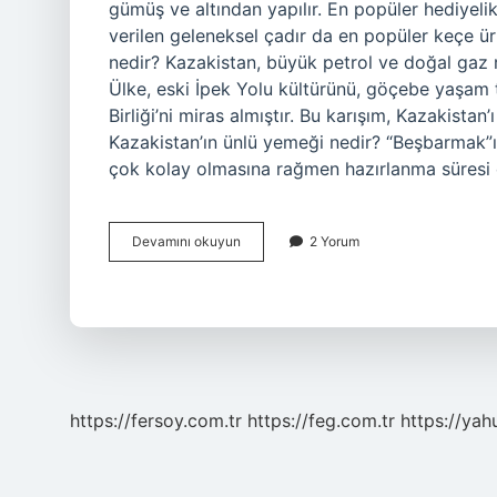
gümüş ve altından yapılır. En popüler hediyel
verilen geleneksel çadır da en popüler keçe ürün
nedir? Kazakistan, büyük petrol ve doğal gaz r
Ülke, eski İpek Yolu kültürünü, göçebe yaşam 
Birliği’ni miras almıştır. Bu karışım, Kazakista
Kazakistan’ın ünlü yemeği nedir? “Beşbarmak”ı
çok kolay olmasına rağmen hazırlanma süresi
Kazakistan
Devamını okuyun
2 Yorum
Neyi
Ile
Ünlü
https://fersoy.com.tr
https://feg.com.tr
https://yah