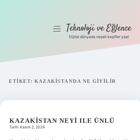
Teknoloji ve Eğlence
menüyü
aç
Dijital dünyada neşeli keşifler yap!
Anasayfa
Gizlilik Politikası
Yasal Uyarı
ETIKET:
KAZAKISTANDA NE GIYILIR
Hakkımızda
KAZAKISTAN NEYI ILE ÜNLÜ
Tarih: Kasım 2, 2024