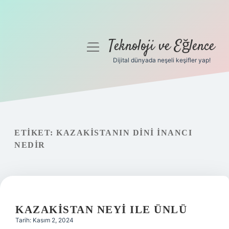
Teknoloji ve Eğlence
menüyü
aç
Dijital dünyada neşeli keşifler yap!
Anasayfa
Gizlilik Politikası
Yasal Uyarı
ETIKET:
KAZAKISTANIN DINI INANCI
NEDIR
Hakkımızda
KAZAKISTAN NEYI ILE ÜNLÜ
Tarih: Kasım 2, 2024