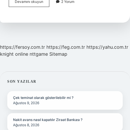
Kazakistan
Devamını okuyun
2 Yorum
Neyi
Ile
Ünlü
https://fersoy.com.tr
https://feg.com.tr
https://yahu.com.tr
knight online
nttgame
Sitemap
SIDEBAR
SON YAZILAR
Çek teminat olarak gösterilebilir mi ?
Ağustos 9, 2026
Nakit avans nasıl kapatılır Ziraat Bankası ?
Ağustos 8, 2026