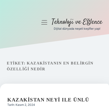
Teknoloji ve Eğlence
menüyü
aç
Dijital dünyada neşeli keşifler yap!
Anasayfa
Gizlilik Politikası
Yasal Uyarı
ETIKET:
KAZAKISTANIN EN BELIRGIN
ÖZELLIĞI NEDIR
Hakkımızda
KAZAKISTAN NEYI ILE ÜNLÜ
Tarih: Kasım 2, 2024