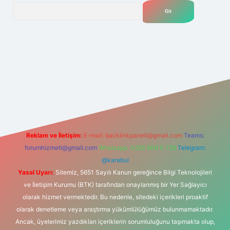
Arama
net
Reklam ve İletişim:
E-mail:
backlinkpaneli@gmail.com
Teams:
forumhizmeti@gmail.com
Whatsapp: 0262 606 0 726
Telegram:
@karabul
Yasal Uyarı:
Sitemiz, 5651 Sayılı Kanun gereğince Bilgi Teknolojileri
ve İletişim Kurumu (BTK) tarafından onaylanmış bir Yer Sağlayıcı
olarak hizmet vermektedir. Bu nedenle, sitedeki içerikleri proaktif
olarak denetleme veya araştırma yükümlülüğümüz bulunmamaktadır.
Ancak, üyelerimiz yazdıkları içeriklerin sorumluluğunu taşımakta olup,