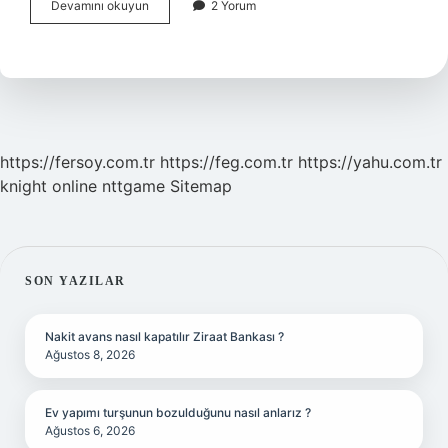
Kazakistan
Devamını okuyun
2 Yorum
Neyi
Ile
Ünlü
https://fersoy.com.tr
https://feg.com.tr
https://yahu.com.tr
knight online
nttgame
Sitemap
SIDEBAR
SON YAZILAR
Nakit avans nasıl kapatılır Ziraat Bankası ?
Ağustos 8, 2026
Ev yapımı turşunun bozulduğunu nasıl anlarız ?
Ağustos 6, 2026