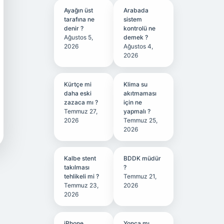
Ayağın üst
Arabada
tarafına ne
sistem
denir ?
kontrolü ne
Ağustos 5,
demek ?
2026
Ağustos 4,
2026
Kürtçe mi
Klima su
daha eski
akıtmaması
zazaca mı ?
için ne
Temmuz 27,
yapmalı ?
2026
Temmuz 25,
2026
Kalbe stent
BDDK müdür
takılması
?
tehlikeli mi ?
Temmuz 21,
Temmuz 23,
2026
2026
iPhone
Yonca mı