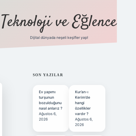
Teknoloji ve Eğlence
Dijital dünyada neşeli keşifler yap!
ilbetgir.net
SIDEBAR
SON YAZILAR
Ev yapımı
Kur’an-ı
turşunun
Kerim’de
bozulduğunu
hangi
nasıl anlarız ?
özellikler
Ağustos 6,
vardır ?
2026
Ağustos 6,
2026