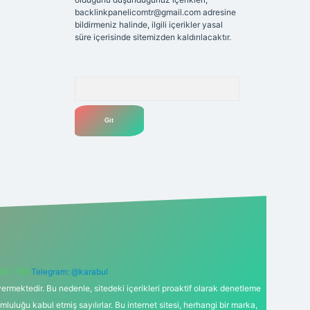
backlinkpanelicomtr@gmail.com
adresine
bildirmeniz halinde, ilgili içerikler yasal
süre içerisinde sitemizden kaldırılacaktır.
Arama
6 0 726
Telegram: @karabul
ermektedir. Bu nedenle, sitedeki içerikleri proaktif olarak denetleme
uğu kabul etmiş sayılırlar. Bu internet sitesi, herhangi bir marka,