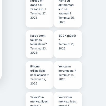
Kürtçe mi
Klima su
daha eski
akıtmaması
zazaca mı ?
için ne
Temmuz 27,
yapmalı ?
2026
Temmuz 25,
2026
Kalbe stent
BDDK müdür
takılması
?
tehlikeli mi ?
Temmuz 21,
Temmuz 23,
2026
2026
iPhone
Yonca mı
orijinalliğini
korunga mı ?
nasıl anlarız ?
Temmuz 15,
Temmuz 17,
2026
2026
Yalova’nın
Yalova’nın
merkez ilçesi
merkez ilçesi
neresi ?
neresi ?