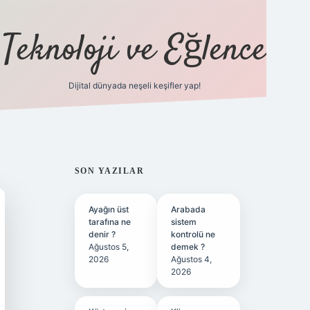
Teknoloji ve Eğlence
Dijital dünyada neşeli keşifler yap!
ilbetgir.net
SIDEBAR
SON YAZILAR
Ayağın üst
Arabada
tarafına ne
sistem
denir ?
kontrolü ne
Ağustos 5,
demek ?
2026
Ağustos 4,
2026