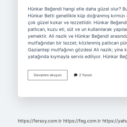
Hünkar Beğendi hangi etle daha güzel olur? B
Hünkar Betti genellikle küp doğranmış kırmızı e
çok güzel kokar ve lezzetlidir. Hünkar Beğend
patlıcan, kuzu eti, süt ve un kullanılarak yap
yemektir. Ali nazik ve Hünkar Beğendi arasınd
mutfağından bir lezzet; közlenmiş patlıcan pür
Gaziantep mutfağının gözdesi Ali nazik; yine 
yatağında kıymayla servis ediliyor. Hünkar B
Hünkar
Devamını okuyun
2 Yorum
Beğendi
Hangi
Etle
Yapılır
https://fersoy.com.tr
https://feg.com.tr
https://yah