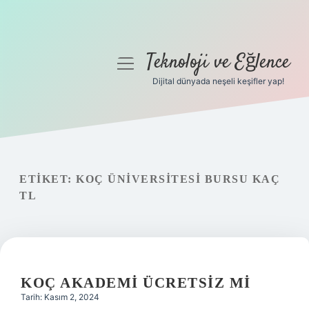
Teknoloji ve Eğlence
menüyü
aç
Dijital dünyada neşeli keşifler yap!
Anasayfa
Gizlilik Politikası
Yasal Uyarı
ETIKET:
KOÇ ÜNIVERSITESI BURSU KAÇ
TL
Hakkımızda
KOÇ AKADEMI ÜCRETSIZ MI
Tarih: Kasım 2, 2024