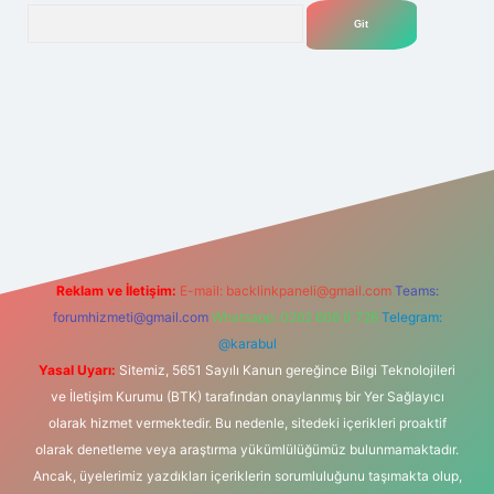
Arama
.net
Reklam ve İletişim:
E-mail:
backlinkpaneli@gmail.com
Teams:
forumhizmeti@gmail.com
Whatsapp: 0262 606 0 726
Telegram:
@karabul
Yasal Uyarı:
Sitemiz, 5651 Sayılı Kanun gereğince Bilgi Teknolojileri
ve İletişim Kurumu (BTK) tarafından onaylanmış bir Yer Sağlayıcı
olarak hizmet vermektedir. Bu nedenle, sitedeki içerikleri proaktif
olarak denetleme veya araştırma yükümlülüğümüz bulunmamaktadır.
Ancak, üyelerimiz yazdıkları içeriklerin sorumluluğunu taşımakta olup,