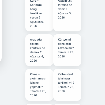
Kur’an-ı
Ayağın üst
Kerim’de
tarafına ne
hangi
denir ?
özellikler
Ağustos 5,
vardır ?
2026
Ağustos 6,
2026
Arabada
Kürtçe mi
sistem
daha eski
kontrolü ne
zazaca mı ?
demek ?
Temmuz 27,
Ağustos 4,
2026
2026
Klima su
Kalbe stent
akıtmaması
takılması
için ne
tehlikeli mi ?
yapmalı ?
Temmuz 23,
Temmuz 25,
2026
2026