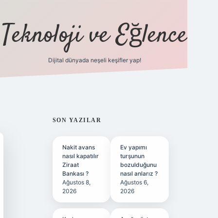
Teknoloji ve Eğlence
Dijital dünyada neşeli keşifler yap!
ilbetgir.net
SIDEBAR
SON YAZILAR
Nakit avans
Ev yapımı
nasıl kapatılır
turşunun
Ziraat
bozulduğunu
Bankası ?
nasıl anlarız ?
Ağustos 8,
Ağustos 6,
2026
2026