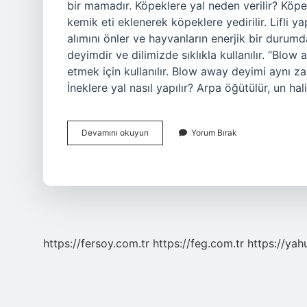
bir mamadır. Köpeklere yal neden verilir? Köpek
kemik eti eklenerek köpeklere yedirilir. Lifli ya
alımını önler ve hayvanların enerjik bir durum
deyimdir ve dilimizde sıklıkla kullanılır. “Blow
etmek için kullanılır. Blow away deyimi aynı 
İneklere yal nasıl yapılır? Arpa öğütülür, un ha
Yal
Devamını okuyun
Yorum Bırak
Yemek
Ne
Demek
https://fersoy.com.tr
https://feg.com.tr
https://yah