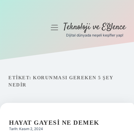
Teknoloji ve Eğlence
menüyü
aç
Dijital dünyada neşeli keşifler yap!
Anasayfa
Gizlilik Politikası
Yasal Uyarı
ETIKET:
KORUNMASI GEREKEN 5 ŞEY
NEDIR
Hakkımızda
HAYAT GAYESI NE DEMEK
Tarih: Kasım 2, 2024