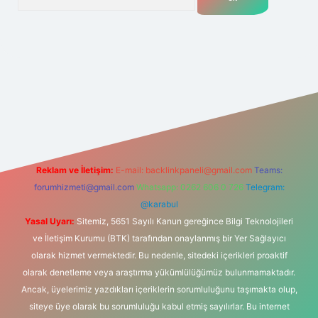
.net
Reklam ve İletişim:
E-mail:
backlinkpaneli@gmail.com
Teams:
forumhizmeti@gmail.com
Whatsapp: 0262 606 0 726
Telegram:
@karabul
Yasal Uyarı:
Sitemiz, 5651 Sayılı Kanun gereğince Bilgi Teknolojileri
ve İletişim Kurumu (BTK) tarafından onaylanmış bir Yer Sağlayıcı
olarak hizmet vermektedir. Bu nedenle, sitedeki içerikleri proaktif
olarak denetleme veya araştırma yükümlülüğümüz bulunmamaktadır.
Ancak, üyelerimiz yazdıkları içeriklerin sorumluluğunu taşımakta olup,
siteye üye olarak bu sorumluluğu kabul etmiş sayılırlar. Bu internet