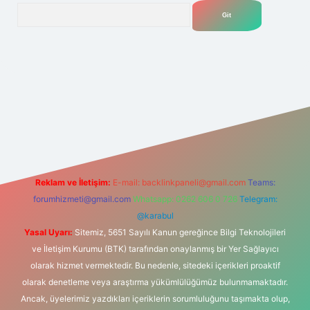
Arama
net
Reklam ve İletişim:
E-mail:
backlinkpaneli@gmail.com
Teams:
forumhizmeti@gmail.com
Whatsapp: 0262 606 0 726
Telegram:
@karabul
Yasal Uyarı:
Sitemiz, 5651 Sayılı Kanun gereğince Bilgi Teknolojileri
ve İletişim Kurumu (BTK) tarafından onaylanmış bir Yer Sağlayıcı
olarak hizmet vermektedir. Bu nedenle, sitedeki içerikleri proaktif
olarak denetleme veya araştırma yükümlülüğümüz bulunmamaktadır.
Ancak, üyelerimiz yazdıkları içeriklerin sorumluluğunu taşımakta olup,