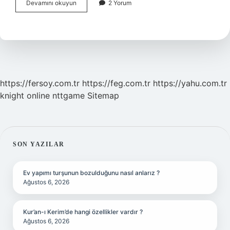
Kuru
Devamını okuyun
2 Yorum
Buz
Elle
Tutulur
Mu
https://fersoy.com.tr
https://feg.com.tr
https://yahu.com.tr
knight online
nttgame
Sitemap
SIDEBAR
SON YAZILAR
Ev yapımı turşunun bozulduğunu nasıl anlarız ?
Ağustos 6, 2026
Kur’an-ı Kerim’de hangi özellikler vardır ?
Ağustos 6, 2026