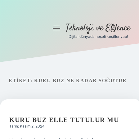
Teknoloji ve Eğlence
menüyü
aç
Dijital dünyada neşeli keşifler yap!
Anasayfa
Gizlilik Politikası
Yasal Uyarı
ETIKET:
KURU BUZ NE KADAR SOĞUTUR
Hakkımızda
KURU BUZ ELLE TUTULUR MU
Tarih: Kasım 2, 2024