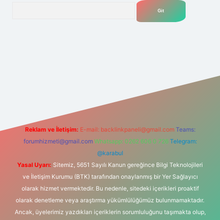
Arama
net
Reklam ve İletişim:
E-mail:
backlinkpaneli@gmail.com
Teams:
forumhizmeti@gmail.com
Whatsapp: 0262 606 0 726
Telegram:
@karabul
Yasal Uyarı:
Sitemiz, 5651 Sayılı Kanun gereğince Bilgi Teknolojileri
ve İletişim Kurumu (BTK) tarafından onaylanmış bir Yer Sağlayıcı
olarak hizmet vermektedir. Bu nedenle, sitedeki içerikleri proaktif
olarak denetleme veya araştırma yükümlülüğümüz bulunmamaktadır.
Ancak, üyelerimiz yazdıkları içeriklerin sorumluluğunu taşımakta olup,