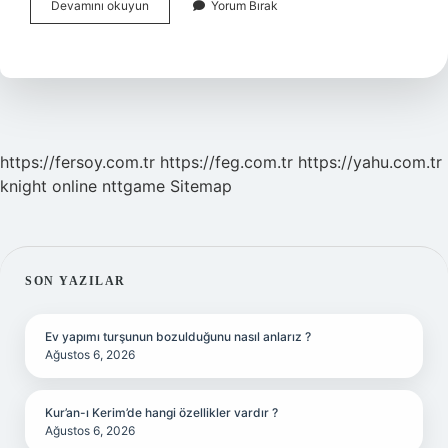
Pirge
Devamını okuyun
Yorum Bırak
Bıçak
Bilenir
Mi
https://fersoy.com.tr
https://feg.com.tr
https://yahu.com.tr
knight online
nttgame
Sitemap
SIDEBAR
SON YAZILAR
Ev yapımı turşunun bozulduğunu nasıl anlarız ?
Ağustos 6, 2026
Kur’an-ı Kerim’de hangi özellikler vardır ?
Ağustos 6, 2026