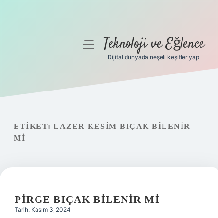
Teknoloji ve Eğlence
menüyü
aç
Dijital dünyada neşeli keşifler yap!
Anasayfa
Gizlilik Politikası
Yasal Uyarı
ETIKET:
LAZER KESIM BIÇAK BILENIR
MI
Hakkımızda
PIRGE BIÇAK BILENIR MI
Tarih: Kasım 3, 2024