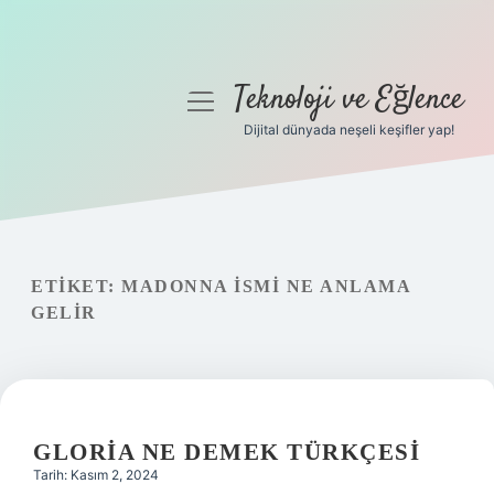
Teknoloji ve Eğlence
menüyü
aç
Dijital dünyada neşeli keşifler yap!
Anasayfa
Gizlilik Politikası
Yasal Uyarı
ETIKET:
MADONNA ISMI NE ANLAMA
GELIR
Hakkımızda
GLORIA NE DEMEK TÜRKÇESI
Tarih: Kasım 2, 2024