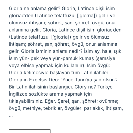
Gloria ne anlama gelir? Gloria, Latince dişil isim
gloriae’den (Latince telaffuzu: [‘gloːria]) gelir ve
ölümsüz ihtişam; şöhret, şan, şöhret, övgü, onur
anlamına gelir. Gloria, Latince dişil isim gloriae’den
(Latince telaffuzu: [‘gloːria]) gelir ve ölümsüz
ihtişam; şöhret, şan, şöhret, övgü, onur anlamına
gelir. Gloria isminin anlamı nedir? İsim ay, hale, ışık.
İsim yün-ipek veya yün-pamuk kumaş (şemsiye
veya elbise yapmak için kullanılır). İsim övgü:
Gloria kelimesiyle başlayan tüm Latin ilahileri.
Gloria in Excelsis Deo: “Yüce Tanrı’ya şan olsun”:
Bir Latin ilahisinin başlangıcı. Glory ne? Türkçe-
İngilizce sözlükte arama yapmak için
tıklayabilirsiniz. Eğer. Şeref, şan, şöhret; övünme;
övgü, methiye, tebrikler, övgüler: parlaklık, ihtişam,
…