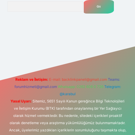
Arama
net
Reklam ve İletişim:
E-mail:
backlinkpaneli@gmail.com
Teams:
forumhizmeti@gmail.com
Whatsapp: 0262 606 0 726
Telegram:
@karabul
Yasal Uyarı:
Sitemiz, 5651 Sayılı Kanun gereğince Bilgi Teknolojileri
ve İletişim Kurumu (BTK) tarafından onaylanmış bir Yer Sağlayıcı
olarak hizmet vermektedir. Bu nedenle, sitedeki içerikleri proaktif
olarak denetleme veya araştırma yükümlülüğümüz bulunmamaktadır.
Ancak, üyelerimiz yazdıkları içeriklerin sorumluluğunu taşımakta olup,