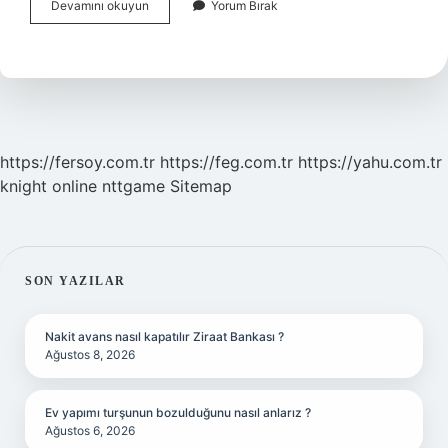
Gloria
Devamını okuyun
Yorum Bırak
Ne
Demek
Türkçesi
https://fersoy.com.tr
https://feg.com.tr
https://yahu.com.tr
knight online
nttgame
Sitemap
SIDEBAR
SON YAZILAR
Nakit avans nasıl kapatılır Ziraat Bankası ?
Ağustos 8, 2026
Ev yapımı turşunun bozulduğunu nasıl anlarız ?
Ağustos 6, 2026