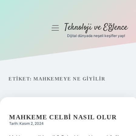
Teknoloji ve Eğlence
menüyü
aç
Dijital dünyada neşeli keşifler yap!
Anasayfa
Gizlilik Politikası
Yasal Uyarı
ETIKET:
MAHKEMEYE NE GIYILIR
Hakkımızda
MAHKEME CELBI NASIL OLUR
Tarih: Kasım 2, 2024