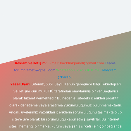
gir.net
Reklam ve İletişim:
E-mail:
backlinkpaneli@gmail.com
Teams:
forumhizmeti@gmail.com
Whatsapp: 0262 606 0 726
Telegram:
@karabul
Yasal Uyarı:
Sitemiz, 5651 Sayılı Kanun gereğince Bilgi Teknolojileri
ve İletişim Kurumu (BTK) tarafından onaylanmış bir Yer Sağlayıcı
olarak hizmet vermektedir. Bu nedenle, sitedeki içerikleri proaktif
olarak denetleme veya araştırma yükümlülüğümüz bulunmamaktadır.
Ancak, üyelerimiz yazdıkları içeriklerin sorumluluğunu taşımakta olup,
siteye üye olarak bu sorumluluğu kabul etmiş sayılırlar. Bu internet
sitesi, herhangi bir marka, kurum veya şahıs şirketi ile hiçbir bağlantısı