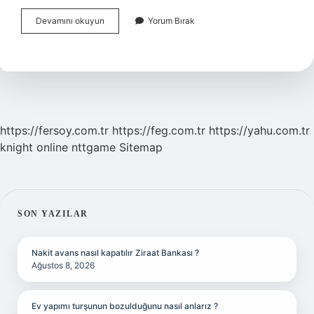
Mezozoik
Devamını okuyun
Yorum Bırak
Zaman
Ne
Demek
https://fersoy.com.tr
https://feg.com.tr
https://yahu.com.tr
knight online
nttgame
Sitemap
SIDEBAR
SON YAZILAR
Nakit avans nasıl kapatılır Ziraat Bankası ?
Ağustos 8, 2026
Ev yapımı turşunun bozulduğunu nasıl anlarız ?