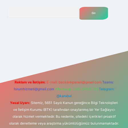
Arama
net
Reklam ve İletişim:
E-mail:
backlinkpaneli@gmail.com
Teams:
forumhizmeti@gmail.com
Whatsapp: 0262 606 0 726
Telegram:
@karabul
Yasal Uyarı:
Sitemiz, 5651 Sayılı Kanun gereğince Bilgi Teknolojileri
ve İletişim Kurumu (BTK) tarafından onaylanmış bir Yer Sağlayıcı
olarak hizmet vermektedir. Bu nedenle, sitedeki içerikleri proaktif
olarak denetleme veya araştırma yükümlülüğümüz bulunmamaktadır.