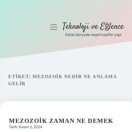
Teknoloji ve Eğlence
menüyü
aç
Dijital dünyada neşeli keşifler yap!
Anasayfa
Gizlilik Politikası
Yasal Uyarı
ETIKET:
MEZOZOIK NEDIR NE ANLAMA
GELIR
Hakkımızda
MEZOZOIK ZAMAN NE DEMEK
Tarih: Kasım 2, 2024