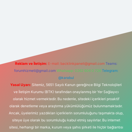
net
Reklam ve İletişim:
E-mail:
backlinkpaneli@gmail.com
Teams:
forumhizmeti@gmail.com
Whatsapp: 0262 606 0 726
Telegram:
@karabul
Yasal Uyarı:
Sitemiz, 5651 Sayılı Kanun gereğince Bilgi Teknolojileri
ve İletişim Kurumu (BTK) tarafından onaylanmış bir Yer Sağlayıcı
olarak hizmet vermektedir. Bu nedenle, sitedeki içerikleri proaktif
olarak denetleme veya araştırma yükümlülüğümüz bulunmamaktadır.
Ancak, üyelerimiz yazdıkları içeriklerin sorumluluğunu taşımakta olup,
siteye üye olarak bu sorumluluğu kabul etmiş sayılırlar. Bu internet
sitesi, herhangi bir marka, kurum veya şahıs şirketi ile hiçbir bağlantısı