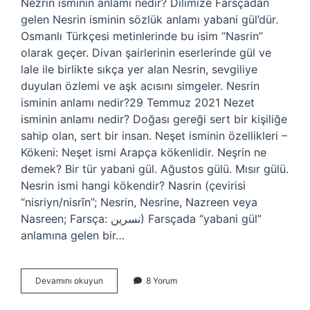
Nezrin isminin anlamı nedir? Dilimize Farsçadan
gelen Nesrin isminin sözlük anlamı yabani gül’dür.
Osmanlı Türkçesi metinlerinde bu isim “Nasrin”
olarak geçer. Divan şairlerinin eserlerinde gül ve
lale ile birlikte sıkça yer alan Nesrin, sevgiliye
duyulan özlemi ve aşk acısını simgeler. Nesrin
isminin anlamı nedir?29 Temmuz 2021 Nezet
isminin anlamı nedir? Doğası gereği sert bir kişiliğe
sahip olan, sert bir insan. Neşet isminin özellikleri –
Kökeni: Neşet ismi Arapça kökenlidir. Neşrin ne
demek? Bir tür yabani gül. Ağustos gülü. Mısır gülü.
Nesrin ismi hangi kökendir? Nasrin (çevirisi
“nisriyn/nisrīn”; Nesrin, Nesrine, Nazreen veya
Nasreen; Farsça: نسرين) Farsçada “yabani gül”
anlamına gelen bir…
Nezrin
Devamını okuyun
8 Yorum
Adının
Anlamı