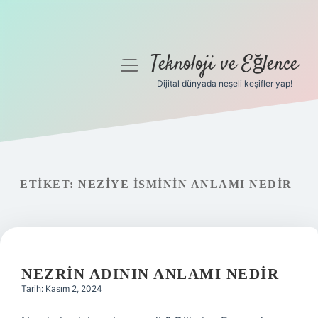
Teknoloji ve Eğlence
menüyü
aç
Dijital dünyada neşeli keşifler yap!
Anasayfa
Gizlilik Politikası
Yasal Uyarı
ETIKET:
NEZIYE ISMININ ANLAMI NEDIR
Hakkımızda
NEZRIN ADININ ANLAMI NEDIR
Tarih: Kasım 2, 2024