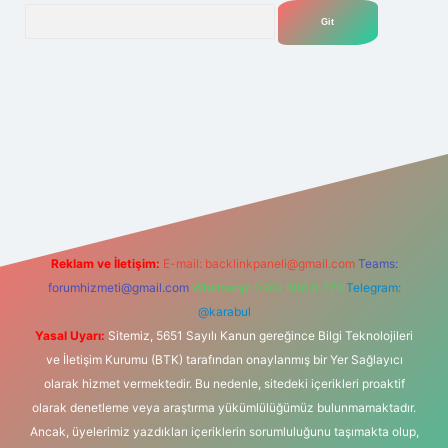
Arama
net
Reklam ve İletişim:
E-mail:
backlinkpaneli@gmail.com
Teams:
forumhizmeti@gmail.com
Whatsapp: 0262 606 0 726
Telegram:
@karabul
Yasal Uyarı:
Sitemiz, 5651 Sayılı Kanun gereğince Bilgi Teknolojileri
ve İletişim Kurumu (BTK) tarafından onaylanmış bir Yer Sağlayıcı
olarak hizmet vermektedir. Bu nedenle, sitedeki içerikleri proaktif
olarak denetleme veya araştırma yükümlülüğümüz bulunmamaktadır.
Ancak, üyelerimiz yazdıkları içeriklerin sorumluluğunu taşımakta olup,