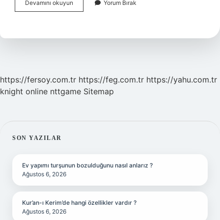
Lt
Devamını okuyun
Yorum Bırak
Ne
Anlama
Gelir
https://fersoy.com.tr
https://feg.com.tr
https://yahu.com.tr
knight online
nttgame
Sitemap
SIDEBAR
SON YAZILAR
Ev yapımı turşunun bozulduğunu nasıl anlarız ?
Ağustos 6, 2026
Kur’an-ı Kerim’de hangi özellikler vardır ?
Ağustos 6, 2026