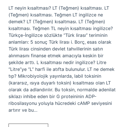
LT neyin kısaltması? LT (Teğmen) kısaltması. LT
(Teğmen) kısaltması. Teğmen LT ingilizce ne
demek? LT (Teğmen) kısaltması. LT (Teğmen)
kısaltması. Teğmen TL neyin kısaltması ingilizce?
Türkçe-İngilizce sözlükte “Türk lirası” teriminin
anlamları: 5 sonuç Türk lirası i. Borç, esas olarak
Türk lirası cinsinden devlet tahvillerinin satın
alınmasını finanse etmek amacıyla keskin bir
şekilde arttı. L kısaltması nedir ingilizce? Litre
“Litre”ye “L” harfi ile atıfta bulunulur. LT ne demek
tıp? Mikrobiyolojik yayınlarda, labil toksinin
(kararsız, ısıya duyarlı toksin) kısaltması olan LT
olarak da adlandırılır. Bu toksin, normalde adenilat
siklazı inhibe eden bir G proteininin ADP-
ribosilasyonu yoluyla hücredeki cAMP seviyesini
artırır ve bu…