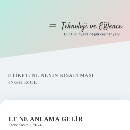
Teknoloji ve Eğlence
menüyü
aç
Dijital dünyada neşeli keşifler yap!
Anasayfa
Gizlilik Politikası
Yasal Uyarı
ETIKET:
NL NEYIN KISALTMASI
INGILIZCE
Hakkımızda
LT NE ANLAMA GELIR
Tarih: Kasım 2, 2024