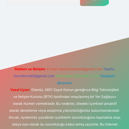
.net
Reklam ve İletişim:
E-mail:
backlinkpaneli@gmail.com
Teams:
forumhizmeti@gmail.com
Whatsapp: 0262 606 0 726
Telegram:
@karabul
Yasal Uyarı:
Sitemiz, 5651 Sayılı Kanun gereğince Bilgi Teknolojileri
ve İletişim Kurumu (BTK) tarafından onaylanmış bir Yer Sağlayıcı
olarak hizmet vermektedir. Bu nedenle, sitedeki içerikleri proaktif
olarak denetleme veya araştırma yükümlülüğümüz bulunmamaktadır.
Ancak, üyelerimiz yazdıkları içeriklerin sorumluluğunu taşımakta olup,
siteye üye olarak bu sorumluluğu kabul etmiş sayılırlar. Bu internet