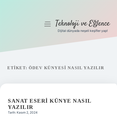
Teknoloji ve Eğlence
menüyü
aç
Dijital dünyada neşeli keşifler yap!
Anasayfa
Gizlilik Politikası
Yasal Uyarı
ETIKET:
ÖDEV KÜNYESI NASIL YAZILIR
Hakkımızda
SANAT ESERI KÜNYE NASIL
YAZILIR
Tarih: Kasım 2, 2024