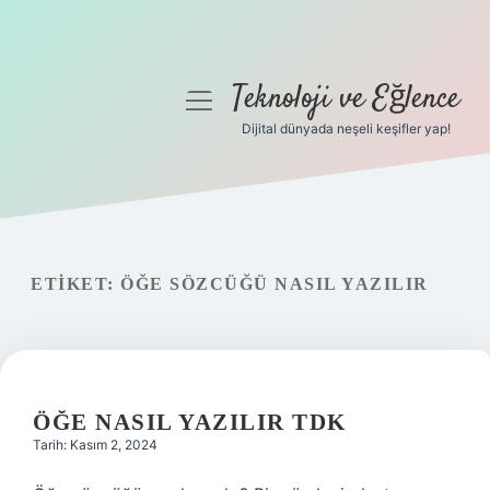
Teknoloji ve Eğlence
menüyü
aç
Dijital dünyada neşeli keşifler yap!
Anasayfa
Gizlilik Politikası
Yasal Uyarı
ETIKET:
ÖĞE SÖZCÜĞÜ NASIL YAZILIR
Hakkımızda
ÖĞE NASIL YAZILIR TDK
Tarih: Kasım 2, 2024