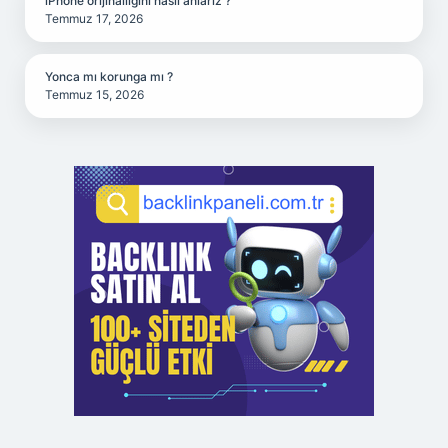
iPhone orijinalliğini nasıl anlarız ?
Temmuz 17, 2026
Yonca mı korunga mı ?
Temmuz 15, 2026