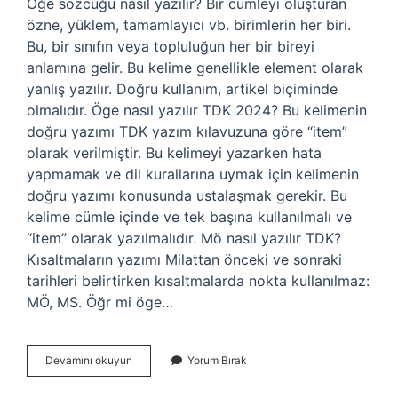
Öğe sözcüğü nasıl yazılır? Bir cümleyi oluşturan
özne, yüklem, tamamlayıcı vb. birimlerin her biri.
Bu, bir sınıfın veya topluluğun her bir bireyi
anlamına gelir. Bu kelime genellikle element olarak
yanlış yazılır. Doğru kullanım, artikel biçiminde
olmalıdır. Öge nasıl yazılır TDK 2024? Bu kelimenin
doğru yazımı TDK yazım kılavuzuna göre “item”
olarak verilmiştir. Bu kelimeyi yazarken hata
yapmamak ve dil kurallarına uymak için kelimenin
doğru yazımı konusunda ustalaşmak gerekir. Bu
kelime cümle içinde ve tek başına kullanılmalı ve
“item” olarak yazılmalıdır. Mö nasıl yazılır TDK?
Kısaltmaların yazımı Milattan önceki ve sonraki
tarihleri ​​belirtirken kısaltmalarda nokta kullanılmaz:
MÖ, MS. Öğr mi öge…
Öğe
Devamını okuyun
Yorum Bırak
Nasıl
Yazılır