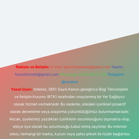
net
Reklam ve İletişim:
E-mail:
backlinkpaneli@gmail.com
Teams:
forumhizmeti@gmail.com
Whatsapp: 0262 606 0 726
Telegram:
@karabul
Yasal Uyarı:
Sitemiz, 5651 Sayılı Kanun gereğince Bilgi Teknolojileri
ve İletişim Kurumu (BTK) tarafından onaylanmış bir Yer Sağlayıcı
olarak hizmet vermektedir. Bu nedenle, sitedeki içerikleri proaktif
olarak denetleme veya araştırma yükümlülüğümüz bulunmamaktadır.
Ancak, üyelerimiz yazdıkları içeriklerin sorumluluğunu taşımakta olup,
siteye üye olarak bu sorumluluğu kabul etmiş sayılırlar. Bu internet
sitesi, herhangi bir marka, kurum veya şahıs şirketi ile hiçbir bağlantısı