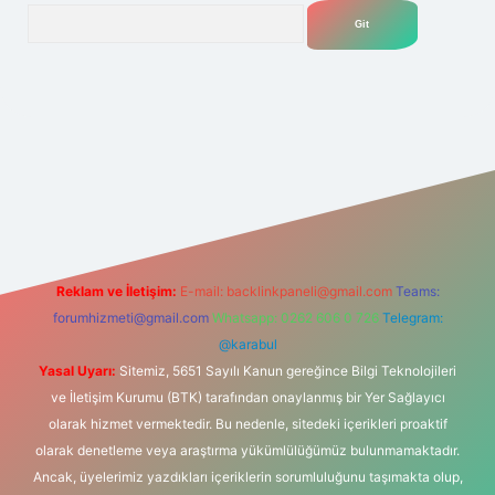
Arama
.net
Reklam ve İletişim:
E-mail:
backlinkpaneli@gmail.com
Teams:
forumhizmeti@gmail.com
Whatsapp: 0262 606 0 726
Telegram:
@karabul
Yasal Uyarı:
Sitemiz, 5651 Sayılı Kanun gereğince Bilgi Teknolojileri
ve İletişim Kurumu (BTK) tarafından onaylanmış bir Yer Sağlayıcı
olarak hizmet vermektedir. Bu nedenle, sitedeki içerikleri proaktif
olarak denetleme veya araştırma yükümlülüğümüz bulunmamaktadır.
Ancak, üyelerimiz yazdıkları içeriklerin sorumluluğunu taşımakta olup,