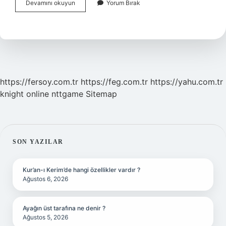
Imkan
Devamını okuyun
Yorum Bırak
Kelimesinin
Eş
Anlamlısı
Nedir
https://fersoy.com.tr
https://feg.com.tr
https://yahu.com.tr
knight online
nttgame
Sitemap
SIDEBAR
SON YAZILAR
Kur’an-ı Kerim’de hangi özellikler vardır ?
Ağustos 6, 2026
Ayağın üst tarafına ne denir ?
Ağustos 5, 2026