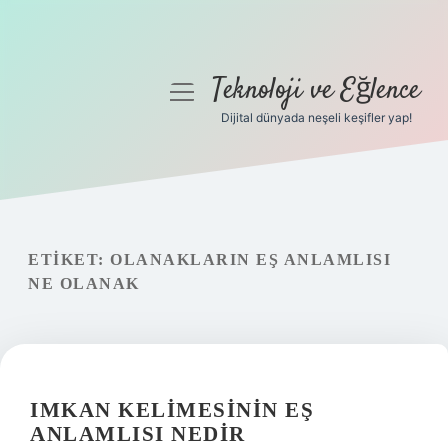
Teknoloji ve Eğlence
menüyü
aç
Dijital dünyada neşeli keşifler yap!
Anasayfa
Gizlilik Politikası
Yasal Uyarı
ETIKET:
OLANAKLARIN EŞ ANLAMLISI
NE OLANAK
Hakkımızda
IMKAN KELIMESININ EŞ
ANLAMLISI NEDIR