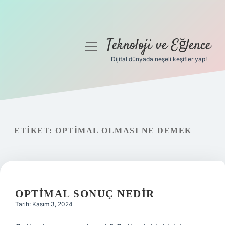
Teknoloji ve Eğlence
menüyü
aç
Dijital dünyada neşeli keşifler yap!
Anasayfa
Gizlilik Politikası
Yasal Uyarı
ETIKET:
OPTIMAL OLMASI NE DEMEK
Hakkımızda
OPTIMAL SONUÇ NEDIR
Tarih: Kasım 3, 2024