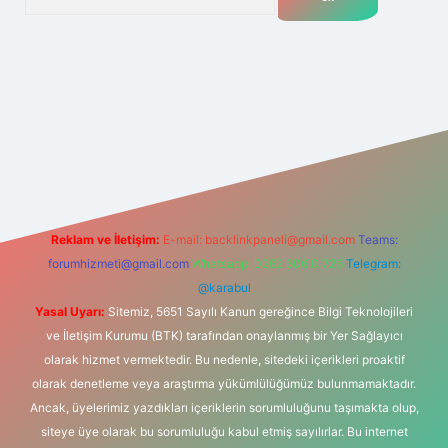
.net
Reklam ve İletişim:
E-mail:
backlinkpaneli@gmail.com
Teams:
forumhizmeti@gmail.com
Whatsapp: 0262 606 0 726
Telegram:
@karabul
Yasal Uyarı:
Sitemiz, 5651 Sayılı Kanun gereğince Bilgi Teknolojileri
ve İletişim Kurumu (BTK) tarafından onaylanmış bir Yer Sağlayıcı
olarak hizmet vermektedir. Bu nedenle, sitedeki içerikleri proaktif
olarak denetleme veya araştırma yükümlülüğümüz bulunmamaktadır.
Ancak, üyelerimiz yazdıkları içeriklerin sorumluluğunu taşımakta olup,
siteye üye olarak bu sorumluluğu kabul etmiş sayılırlar. Bu internet