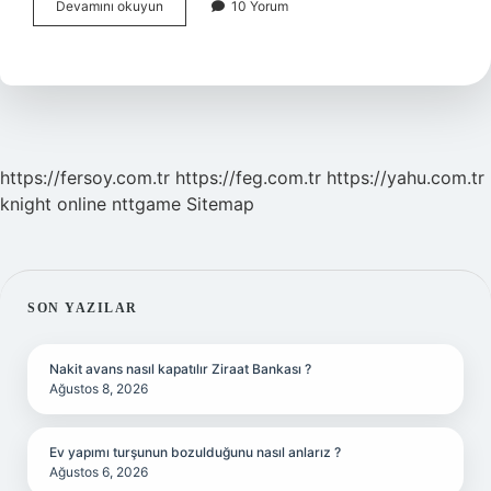
Nöbetçi
Devamını okuyun
10 Yorum
Belletici
Ne
Demek
https://fersoy.com.tr
https://feg.com.tr
https://yahu.com.tr
knight online
nttgame
Sitemap
SIDEBAR
SON YAZILAR
Nakit avans nasıl kapatılır Ziraat Bankası ?
Ağustos 8, 2026
Ev yapımı turşunun bozulduğunu nasıl anlarız ?
Ağustos 6, 2026