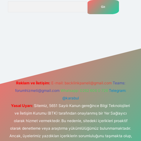
Arama
.net
Reklam ve İletişim:
E-mail:
backlinkpaneli@gmail.com
Teams:
forumhizmeti@gmail.com
Whatsapp: 0262 606 0 726
Telegram:
@karabul
Yasal Uyarı:
Sitemiz, 5651 Sayılı Kanun gereğince Bilgi Teknolojileri
ve İletişim Kurumu (BTK) tarafından onaylanmış bir Yer Sağlayıcı
olarak hizmet vermektedir. Bu nedenle, sitedeki içerikleri proaktif
olarak denetleme veya araştırma yükümlülüğümüz bulunmamaktadır.
Ancak, üyelerimiz yazdıkları içeriklerin sorumluluğunu taşımakta olup,