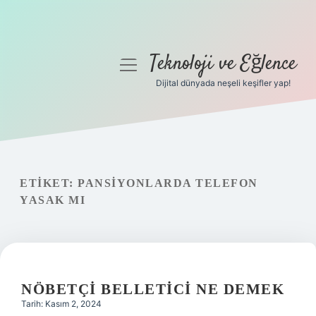
Teknoloji ve Eğlence
menüyü
aç
Dijital dünyada neşeli keşifler yap!
Anasayfa
Gizlilik Politikası
Yasal Uyarı
ETIKET:
PANSIYONLARDA TELEFON
YASAK MI
Hakkımızda
NÖBETÇI BELLETICI NE DEMEK
Tarih: Kasım 2, 2024