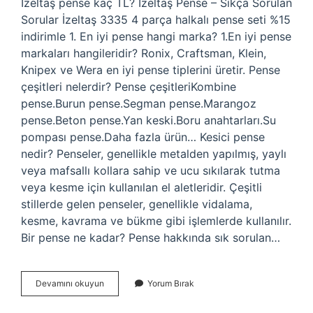
İzeltaş pense kaç TL? İzeltaş Pense – Sıkça Sorulan
Sorular İzeltaş 3335 4 parça halkalı pense seti %15
indirimle 1. En iyi pense hangi marka? 1.En iyi pense
markaları hangileridir? Ronix, Craftsman, Klein,
Knipex ve Wera en iyi pense tiplerini üretir. Pense
çeşitleri nelerdir? Pense çeşitleriKombine
pense.Burun pense.Segman pense.Marangoz
pense.Beton pense.Yan keski.Boru anahtarları.Su
pompası pense.Daha fazla ürün… Kesici pense
nedir? Penseler, genellikle metalden yapılmış, yaylı
veya mafsallı kollara sahip ve ucu sıkılarak tutma
veya kesme için kullanılan el aletleridir. Çeşitli
stillerde gelen penseler, genellikle vidalama,
kesme, kavrama ve bükme gibi işlemlerde kullanılır.
Bir pense ne kadar? Pense hakkında sık sorulan…
Pense
Devamını okuyun
Yorum Bırak
Fiyati
Ne