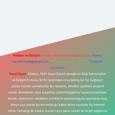
net
Reklam ve İletişim:
E-mail:
backlinkpaneli@gmail.com
Teams:
forumhizmeti@gmail.com
Whatsapp: 0262 606 0 726
Telegram:
@karabul
Yasal Uyarı:
Sitemiz, 5651 Sayılı Kanun gereğince Bilgi Teknolojileri
ve İletişim Kurumu (BTK) tarafından onaylanmış bir Yer Sağlayıcı
olarak hizmet vermektedir. Bu nedenle, sitedeki içerikleri proaktif
olarak denetleme veya araştırma yükümlülüğümüz bulunmamaktadır.
Ancak, üyelerimiz yazdıkları içeriklerin sorumluluğunu taşımakta olup,
siteye üye olarak bu sorumluluğu kabul etmiş sayılırlar. Bu internet
sitesi, herhangi bir marka, kurum veya şahıs şirketi ile hiçbir bağlantısı