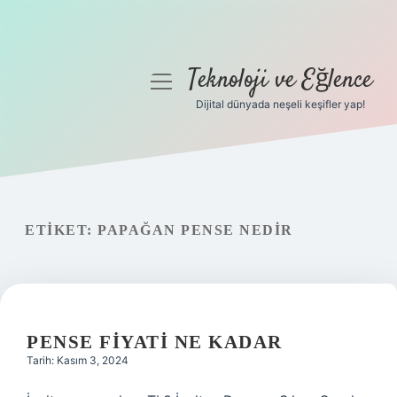
Teknoloji ve Eğlence
menüyü
aç
Dijital dünyada neşeli keşifler yap!
Anasayfa
Gizlilik Politikası
Yasal Uyarı
ETIKET:
PAPAĞAN PENSE NEDIR
Hakkımızda
PENSE FIYATI NE KADAR
Tarih: Kasım 3, 2024