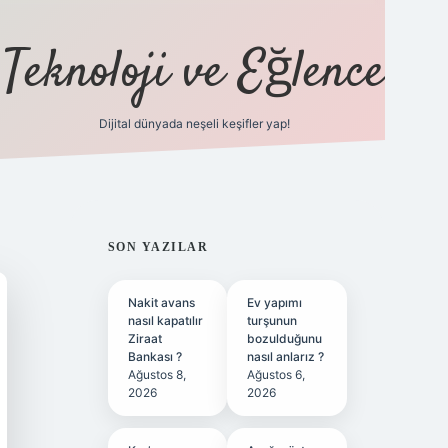
Teknoloji ve Eğlence
Dijital dünyada neşeli keşifler yap!
ilbetgir.net
SIDEBAR
SON YAZILAR
Nakit avans
Ev yapımı
nasıl kapatılır
turşunun
Ziraat
bozulduğunu
Bankası ?
nasıl anlarız ?
Ağustos 8,
Ağustos 6,
2026
2026