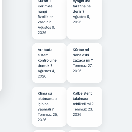
Kur’an-ı
Ayağın üst
Kerim’de
tarafına ne
hangi
denir ?
özellikler
Ağustos 5,
vardır ?
2026
Ağustos 6,
2026
Arabada
Kürtçe mi
sistem
daha eski
kontrolü ne
zazaca mı ?
demek ?
Temmuz 27,
Ağustos 4,
2026
2026
Klima su
Kalbe stent
akıtmaması
takılması
için ne
tehlikeli mi ?
yapmalı ?
Temmuz 23,
Temmuz 25,
2026
2026