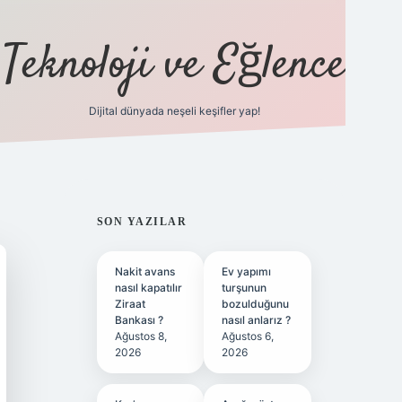
Teknoloji ve Eğlence
Dijital dünyada neşeli keşifler yap!
ilbetgir.net
SIDEBAR
SON YAZILAR
Nakit avans
Ev yapımı
nasıl kapatılır
turşunun
Ziraat
bozulduğunu
Bankası ?
nasıl anlarız ?
Ağustos 8,
Ağustos 6,
2026
2026