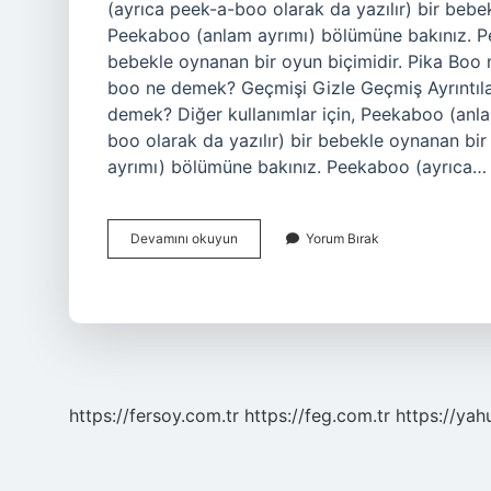
(ayrıca peek-a-boo olarak da yazılır) bir bebek
Peekaboo (anlam ayrımı) bölümüne bakınız. Pe
bebekle oynanan bir oyun biçimidir. Pika Boo 
boo ne demek? Geçmişi Gizle Geçmiş Ayrıntıl
demek? Diğer kullanımlar için, Peekaboo (anl
boo olarak da yazılır) bir bebekle oynanan bir
ayrımı) bölümüne bakınız. Peekaboo (ayrıca…
Pikabu
Devamını okuyun
Yorum Bırak
Ingilizce
Ne
Demek
https://fersoy.com.tr
https://feg.com.tr
https://yah