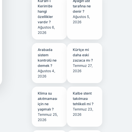
Kur’an-ı
Ayağın üst
Kerim’de
tarafına ne
hangi
denir ?
özellikler
Ağustos 5,
vardır ?
2026
Ağustos 6,
2026
Arabada
Kürtçe mi
sistem
daha eski
kontrolü ne
zazaca mı ?
demek ?
Temmuz 27,
Ağustos 4,
2026
2026
Klima su
Kalbe stent
akıtmaması
takılması
için ne
tehlikeli mi ?
yapmalı ?
Temmuz 23,
Temmuz 25,
2026
2026