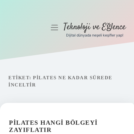
Teknoloji ve Eğlence
menüyü
aç
Dijital dünyada neşeli keşifler yap!
Anasayfa
Gizlilik Politikası
Yasal Uyarı
ETIKET:
PILATES NE KADAR SÜREDE
INCELTIR
Hakkımızda
PILATES HANGI BÖLGEYI
ZAYIFLATIR