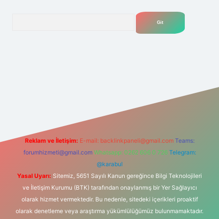
Arama
net
Reklam ve İletişim:
E-mail:
backlinkpaneli@gmail.com
Teams:
forumhizmeti@gmail.com
Whatsapp: 0262 606 0 726
Telegram:
@karabul
Yasal Uyarı:
Sitemiz, 5651 Sayılı Kanun gereğince Bilgi Teknolojileri
ve İletişim Kurumu (BTK) tarafından onaylanmış bir Yer Sağlayıcı
olarak hizmet vermektedir. Bu nedenle, sitedeki içerikleri proaktif
olarak denetleme veya araştırma yükümlülüğümüz bulunmamaktadır.