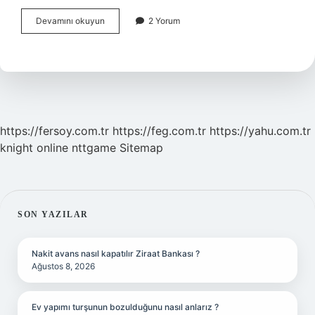
Pilates
Devamını okuyun
2 Yorum
Hangi
Bölgeyi
Zayıflatır
https://fersoy.com.tr
https://feg.com.tr
https://yahu.com.tr
knight online
nttgame
Sitemap
SIDEBAR
SON YAZILAR
Nakit avans nasıl kapatılır Ziraat Bankası ?
Ağustos 8, 2026
Ev yapımı turşunun bozulduğunu nasıl anlarız ?