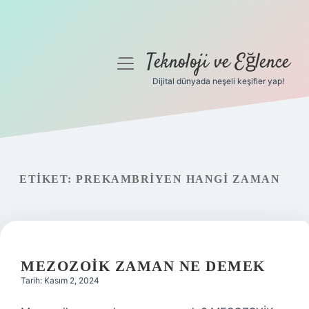
Teknoloji ve Eğlence
menüyü
aç
Dijital dünyada neşeli keşifler yap!
Anasayfa
Gizlilik Politikası
Yasal Uyarı
ETIKET:
PREKAMBRIYEN HANGI ZAMAN
Hakkımızda
MEZOZOIK ZAMAN NE DEMEK
Tarih: Kasım 2, 2024