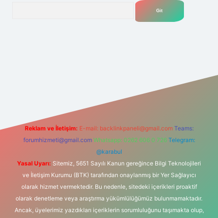
Arama
net
Reklam ve İletişim:
E-mail:
backlinkpaneli@gmail.com
Teams:
forumhizmeti@gmail.com
Whatsapp: 0262 606 0 726
Telegram:
@karabul
Yasal Uyarı:
Sitemiz, 5651 Sayılı Kanun gereğince Bilgi Teknolojileri
ve İletişim Kurumu (BTK) tarafından onaylanmış bir Yer Sağlayıcı
olarak hizmet vermektedir. Bu nedenle, sitedeki içerikleri proaktif
olarak denetleme veya araştırma yükümlülüğümüz bulunmamaktadır.
Ancak, üyelerimiz yazdıkları içeriklerin sorumluluğunu taşımakta olup,