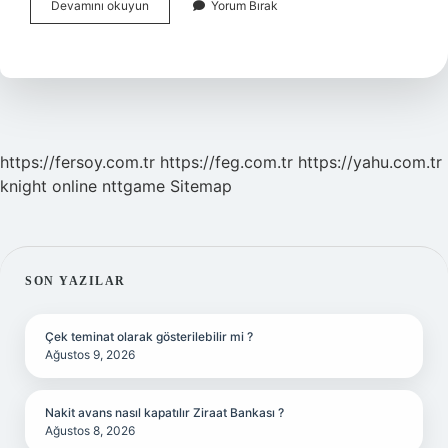
Mezozoik
Devamını okuyun
Yorum Bırak
Zaman
Ne
Demek
https://fersoy.com.tr
https://feg.com.tr
https://yahu.com.tr
knight online
nttgame
Sitemap
SIDEBAR
SON YAZILAR
Çek teminat olarak gösterilebilir mi ?
Ağustos 9, 2026
Nakit avans nasıl kapatılır Ziraat Bankası ?
Ağustos 8, 2026