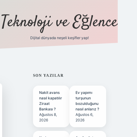
Teknoloji ve Eğlence
Dijital dünyada neşeli keşifler yap!
ilbetgir.net
SIDEBAR
SON YAZILAR
Nakit avans
Ev yapımı
nasıl kapatılır
turşunun
Ziraat
bozulduğunu
Bankası ?
nasıl anlarız ?
Ağustos 8,
Ağustos 6,
2026
2026