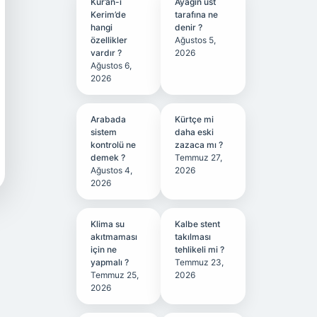
Kur’an-ı
Ayağın üst
Kerim’de
tarafına ne
hangi
denir ?
özellikler
Ağustos 5,
vardır ?
2026
Ağustos 6,
2026
Arabada
Kürtçe mi
sistem
daha eski
kontrolü ne
zazaca mı ?
demek ?
Temmuz 27,
Ağustos 4,
2026
2026
Klima su
Kalbe stent
akıtmaması
takılması
için ne
tehlikeli mi ?
yapmalı ?
Temmuz 23,
Temmuz 25,
2026
2026