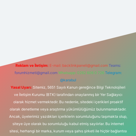
.net
Reklam ve İletişim:
E-mail:
backlinkpaneli@gmail.com
Teams:
forumhizmeti@gmail.com
Whatsapp: 0262 606 0 726
Telegram:
@karabul
Yasal Uyarı:
Sitemiz, 5651 Sayılı Kanun gereğince Bilgi Teknolojileri
ve İletişim Kurumu (BTK) tarafından onaylanmış bir Yer Sağlayıcı
olarak hizmet vermektedir. Bu nedenle, sitedeki içerikleri proaktif
olarak denetleme veya araştırma yükümlülüğümüz bulunmamaktadır.
Ancak, üyelerimiz yazdıkları içeriklerin sorumluluğunu taşımakta olup,
siteye üye olarak bu sorumluluğu kabul etmiş sayılırlar. Bu internet
sitesi, herhangi bir marka, kurum veya şahıs şirketi ile hiçbir bağlantısı