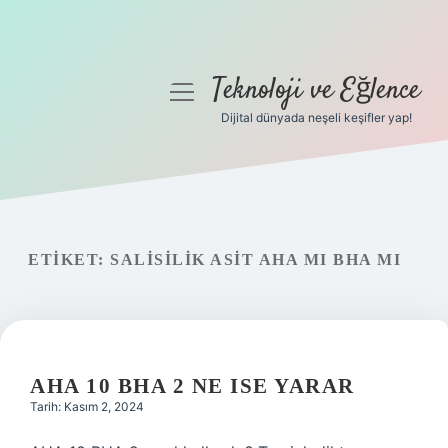
Teknoloji ve Eğlence
menüyü
aç
Dijital dünyada neşeli keşifler yap!
Anasayfa
Gizlilik Politikası
Yasal Uyarı
ETIKET:
SALISILIK ASIT AHA MI BHA MI
Hakkımızda
AHA 10 BHA 2 NE ISE YARAR
Tarih: Kasım 2, 2024