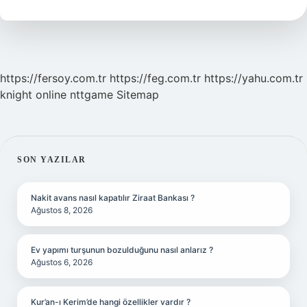
2
Ne
Ise
Yarar
https://fersoy.com.tr
https://feg.com.tr
https://yahu.com.tr
knight online
nttgame
Sitemap
SIDEBAR
SON YAZILAR
Nakit avans nasıl kapatılır Ziraat Bankası ?
Ağustos 8, 2026
Ev yapımı turşunun bozulduğunu nasıl anlarız ?
Ağustos 6, 2026
Kur’an-ı Kerim’de hangi özellikler vardır ?