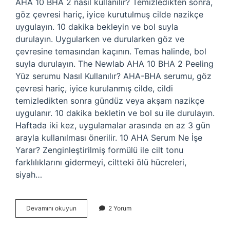
AHA 10 BHA 2 nasıl kullanılır? Temizledikten sonra,
göz çevresi hariç, iyice kurutulmuş cilde nazikçe
uygulayın. 10 dakika bekleyin ve bol suyla
durulayın. Uygularken ve durularken göz ve
çevresine temasından kaçının. Temas halinde, bol
suyla durulayın. The Newlab AHA 10 BHA 2 Peeling
Yüz serumu Nasıl Kullanılır? AHA-BHA serumu, göz
çevresi hariç, iyice kurulanmış cilde, cildi
temizledikten sonra gündüz veya akşam nazikçe
uygulanır. 10 dakika bekletin ve bol su ile durulayın.
Haftada iki kez, uygulamalar arasında en az 3 gün
arayla kullanılması önerilir. 10 AHA Serum Ne İşe
Yarar? Zenginleştirilmiş formülü ile cilt tonu
farklılıklarını gidermeyi, ciltteki ölü hücreleri,
siyah…
Aha
Devamını okuyun
2 Yorum
10
Bha