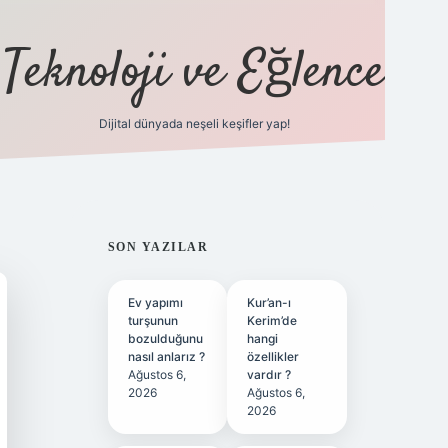
Teknoloji ve Eğlence
Dijital dünyada neşeli keşifler yap!
ilbetgir.net
SIDEBAR
SON YAZILAR
Ev yapımı
Kur’an-ı
turşunun
Kerim’de
bozulduğunu
hangi
nasıl anlarız ?
özellikler
Ağustos 6,
vardır ?
2026
Ağustos 6,
2026