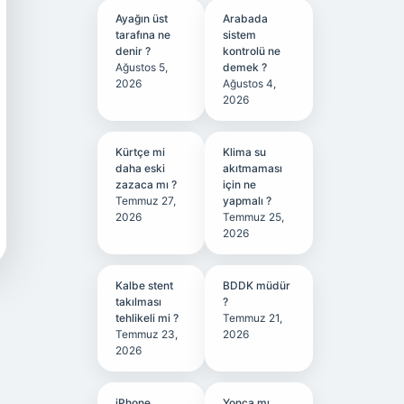
Ayağın üst
Arabada
tarafına ne
sistem
denir ?
kontrolü ne
Ağustos 5,
demek ?
2026
Ağustos 4,
2026
Kürtçe mi
Klima su
daha eski
akıtmaması
zazaca mı ?
için ne
Temmuz 27,
yapmalı ?
2026
Temmuz 25,
2026
Kalbe stent
BDDK müdür
takılması
?
tehlikeli mi ?
Temmuz 21,
Temmuz 23,
2026
2026
iPhone
Yonca mı