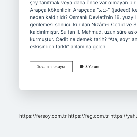
şey tanıtmak veya daha önce var olmayan bir şe
Arapça kökenlidir. Arapçada “جديد” (jadeed) kelimesi yeni veya taze anlamına gelir. Sekbanı Cedit
neden kaldırıldı? Osmanlı Devleti’nin 18. yüzyı
gerilemesi sonucu kurulan Nizâm-ı Cedid ve Se
kaldırılmıştır. Sultan II. Mahmud, uzun süre as
kurmuştur. Cedit ne demek tarih? “Ata, soy” an
eskisinden farklı” anlamına gelen…
Sebbani
Devamını okuyun
8 Yorum
Cedit
Ne
Demek
https://fersoy.com.tr
https://feg.com.tr
https://yah