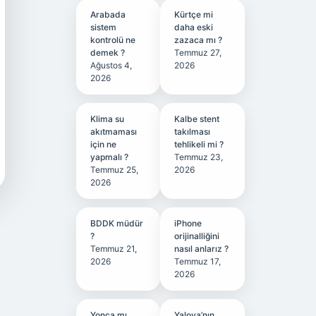
Arabada
Kürtçe mi
sistem
daha eski
kontrolü ne
zazaca mı ?
demek ?
Temmuz 27,
Ağustos 4,
2026
2026
Klima su
Kalbe stent
akıtmaması
takılması
için ne
tehlikeli mi ?
yapmalı ?
Temmuz 23,
Temmuz 25,
2026
2026
BDDK müdür
iPhone
?
orijinalliğini
Temmuz 21,
nasıl anlarız ?
2026
Temmuz 17,
2026
Yonca mı
Yalova’nın