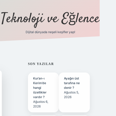
Teknoloji ve Eğlence
Dijital dünyada neşeli keşifler yap!
ilbetgir.net
SIDEBAR
SON YAZILAR
Kur’an-ı
Ayağın üst
Kerim’de
tarafına ne
hangi
denir ?
özellikler
Ağustos 5,
vardır ?
2026
Ağustos 6,
2026