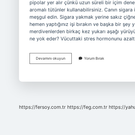
pipolar yer alır çünkü uzun süreli bir içim dene
aromalı tütünler kullanabilirsiniz. Canın sigara
meşgul edin. Sigara yakmak yerine sakız çiğney
hemen yaptığınız işi bırakın ve başka bir şey
merdivenlerden birkaç kez yukarı aşağı yürüyün
ne yok eder? Vücuttaki stres hormonunu azalt
Sigaranın
Devamını okuyun
Yorum Bırak
Yerini
Ne
Tutar
https://fersoy.com.tr
https://feg.com.tr
https://yah