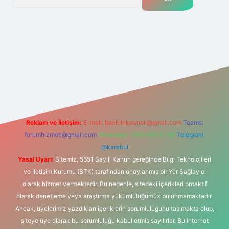
.net
Reklam ve İletişim:
E-mail:
backlinkpaneli@gmail.com
Teams:
forumhizmeti@gmail.com
Whatsapp: 0262 606 0 726
Telegram:
@karabul
Yasal Uyarı:
Sitemiz, 5651 Sayılı Kanun gereğince Bilgi Teknolojileri
ve İletişim Kurumu (BTK) tarafından onaylanmış bir Yer Sağlayıcı
olarak hizmet vermektedir. Bu nedenle, sitedeki içerikleri proaktif
olarak denetleme veya araştırma yükümlülüğümüz bulunmamaktadır.
Ancak, üyelerimiz yazdıkları içeriklerin sorumluluğunu taşımakta olup,
siteye üye olarak bu sorumluluğu kabul etmiş sayılırlar. Bu internet