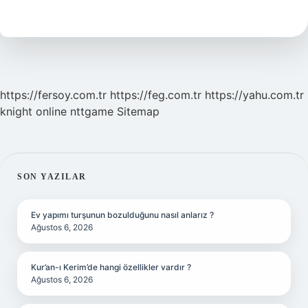
Sinek
Isırır
Mı
https://fersoy.com.tr
https://feg.com.tr
https://yahu.com.tr
knight online
nttgame
Sitemap
SIDEBAR
SON YAZILAR
Ev yapımı turşunun bozulduğunu nasıl anlarız ?
Ağustos 6, 2026
Kur’an-ı Kerim’de hangi özellikler vardır ?
Ağustos 6, 2026