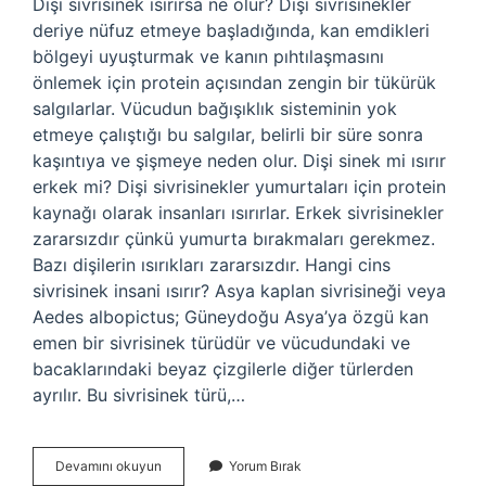
Dişi sivrisinek ısırırsa ne olur? Dişi sivrisinekler
deriye nüfuz etmeye başladığında, kan emdikleri
bölgeyi uyuşturmak ve kanın pıhtılaşmasını
önlemek için protein açısından zengin bir tükürük
salgılarlar. Vücudun bağışıklık sisteminin yok
etmeye çalıştığı bu salgılar, belirli bir süre sonra
kaşıntıya ve şişmeye neden olur. Dişi sinek mi ısırır
erkek mi? Dişi sivrisinekler yumurtaları için protein
kaynağı olarak insanları ısırırlar. Erkek sivrisinekler
zararsızdır çünkü yumurta bırakmaları gerekmez.
Bazı dişilerin ısırıkları zararsızdır. Hangi cins
sivrisinek insani ısırır? Asya kaplan sivrisineği veya
Aedes albopictus; Güneydoğu Asya’ya özgü kan
emen bir sivrisinek türüdür ve vücudundaki ve
bacaklarındaki beyaz çizgilerle diğer türlerden
ayrılır. Bu sivrisinek türü,…
Dişi
Devamını okuyun
Yorum Bırak
Sivri