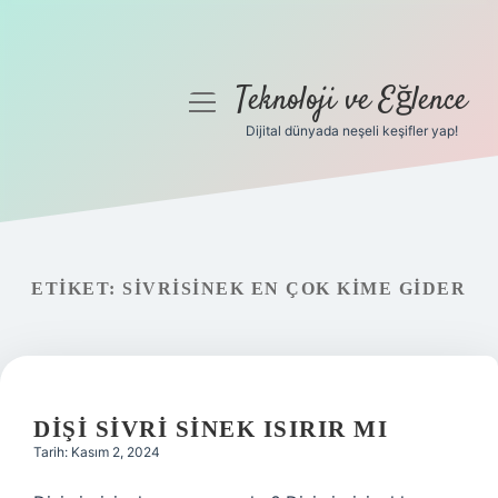
Teknoloji ve Eğlence
menüyü
aç
Dijital dünyada neşeli keşifler yap!
Anasayfa
Gizlilik Politikası
Yasal Uyarı
ETIKET:
SIVRISINEK EN ÇOK KIME GIDER
Hakkımızda
DIŞI SIVRI SINEK ISIRIR MI
Tarih: Kasım 2, 2024