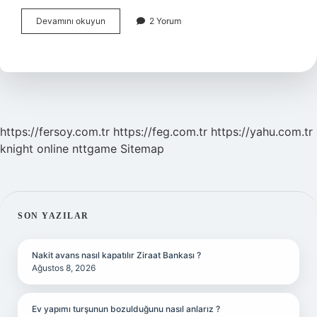
Spoiler
Devamını okuyun
2 Yorum
Nasıl
Kullanılır
https://fersoy.com.tr
https://feg.com.tr
https://yahu.com.tr
knight online
nttgame
Sitemap
SIDEBAR
SON YAZILAR
Nakit avans nasıl kapatılır Ziraat Bankası ?
Ağustos 8, 2026
Ev yapımı turşunun bozulduğunu nasıl anlarız ?