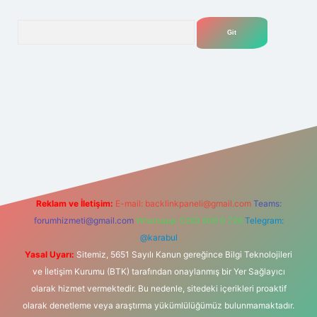
Arama
net
Reklam ve İletişim:
E-mail:
backlinkpaneli@gmail.com
Teams:
forumhizmeti@gmail.com
Whatsapp: 0262 606 0 726
Telegram:
@karabul
Yasal Uyarı:
Sitemiz, 5651 Sayılı Kanun gereğince Bilgi Teknolojileri
ve İletişim Kurumu (BTK) tarafından onaylanmış bir Yer Sağlayıcı
olarak hizmet vermektedir. Bu nedenle, sitedeki içerikleri proaktif
olarak denetleme veya araştırma yükümlülüğümüz bulunmamaktadır.