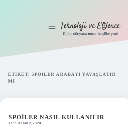
Teknoloji ve Eğlence
menüyü
aç
Dijital dünyada neşeli keşifler yap!
Anasayfa
Gizlilik Politikası
Yasal Uyarı
ETIKET:
SPOILER ARABAYI YAVAŞLATIR
MI
Hakkımızda
SPOILER NASIL KULLANILIR
Tarih: Kasım 2, 2024