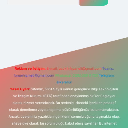
.net
Reklam ve İletişim:
E-mail:
backlinkpaneli@gmail.com
Teams:
forumhizmeti@gmail.com
Whatsapp: 0262 606 0 726
Telegram:
@karabul
Yasal Uyarı:
Sitemiz, 5651 Sayılı Kanun gereğince Bilgi Teknolojileri
ve İletişim Kurumu (BTK) tarafından onaylanmış bir Yer Sağlayıcı
olarak hizmet vermektedir. Bu nedenle, sitedeki içerikleri proaktif
olarak denetleme veya araştırma yükümlülüğümüz bulunmamaktadır.
Ancak, üyelerimiz yazdıkları içeriklerin sorumluluğunu taşımakta olup,
siteye üye olarak bu sorumluluğu kabul etmiş sayılırlar. Bu internet