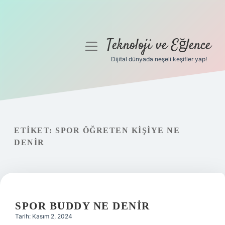
Teknoloji ve Eğlence
menüyü
aç
Dijital dünyada neşeli keşifler yap!
Anasayfa
Gizlilik Politikası
Yasal Uyarı
ETIKET:
SPOR ÖĞRETEN KIŞIYE NE
DENIR
Hakkımızda
SPOR BUDDY NE DENIR
Tarih: Kasım 2, 2024