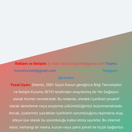
.net
Reklam ve İletişim:
E-mail:
backlinkpaneli@gmail.com
Teams:
forumhizmeti@gmail.com
Whatsapp: 0262 606 0 726
Telegram:
@karabul
Yasal Uyarı:
Sitemiz, 5651 Sayılı Kanun gereğince Bilgi Teknolojileri
ve İletişim Kurumu (BTK) tarafından onaylanmış bir Yer Sağlayıcı
olarak hizmet vermektedir. Bu nedenle, sitedeki içerikleri proaktif
olarak denetleme veya araştırma yükümlülüğümüz bulunmamaktadır.
Ancak, üyelerimiz yazdıkları içeriklerin sorumluluğunu taşımakta olup,
siteye üye olarak bu sorumluluğu kabul etmiş sayılırlar. Bu internet
sitesi, herhangi bir marka, kurum veya şahıs şirketi ile hiçbir bağlantısı