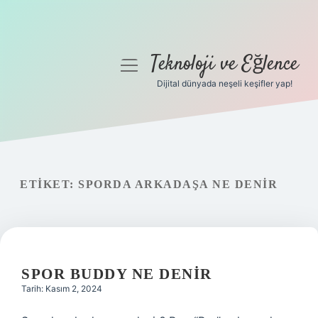
Teknoloji ve Eğlence
menüyü
aç
Dijital dünyada neşeli keşifler yap!
Anasayfa
Gizlilik Politikası
Yasal Uyarı
ETIKET:
SPORDA ARKADAŞA NE DENIR
Hakkımızda
SPOR BUDDY NE DENIR
Tarih: Kasım 2, 2024