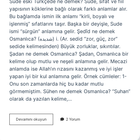
Sude eski Türkçede ne demek? Sude, sıfat ve fiil
yapısının köklerine bağlı olarak farklı anlamlar alır.
Bu bağlamda ismin ilk anlamı “kirli, boyalı ve
işlenmiş” sıfatlarını taşır. Başka bir deyişle, Sude
ismi “sürgün” anlamına gelir. Şedîd ne demek
Osmanlıca? (ﺷﺪﻳﺪﻩ) i. (Ar. sedіd “zor, güç, zor”
sedіde kelimesinden) Büyük zorluklar, sıkıntılar.
Şadan ne demek Osmanlıca? Şadan, Osmanlıca bir
kelime olup mutlu ve neşeli anlamına gelir. Mecazi
anlamda ise Allah’ın rızasını kazanmış ve iyi işler
yapan iyi bir kul anlamına gelir. Örnek cümleler: 1-
Onu son zamanlarda hiç bu kadar mutlu
görmemiştim. Sühen ne demek Osmanlıca? “Suhan”
olarak da yazılan kelime,…
Şüden
Devamını okuyun
2 Yorum
Ne
Demek
Osmanlıca