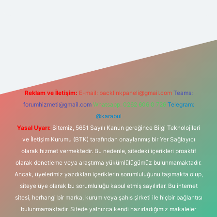
.net
Reklam ve İletişim:
E-mail:
backlinkpaneli@gmail.com
Teams:
forumhizmeti@gmail.com
Whatsapp: 0262 606 0 726
Telegram:
@karabul
Yasal Uyarı:
Sitemiz, 5651 Sayılı Kanun gereğince Bilgi Teknolojileri
ve İletişim Kurumu (BTK) tarafından onaylanmış bir Yer Sağlayıcı
olarak hizmet vermektedir. Bu nedenle, sitedeki içerikleri proaktif
olarak denetleme veya araştırma yükümlülüğümüz bulunmamaktadır.
Ancak, üyelerimiz yazdıkları içeriklerin sorumluluğunu taşımakta olup,
siteye üye olarak bu sorumluluğu kabul etmiş sayılırlar. Bu internet
sitesi, herhangi bir marka, kurum veya şahıs şirketi ile hiçbir bağlantısı
bulunmamaktadır. Sitede yalnızca kendi hazırladığımız makaleler