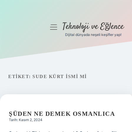
Teknoloji ve Eğlence
menüyü
aç
Dijital dünyada neşeli keşifler yap!
Anasayfa
Gizlilik Politikası
Yasal Uyarı
ETIKET:
SUDE KÜRT ISMI MI
Hakkımızda
ŞÜDEN NE DEMEK OSMANLICA
Tarih: Kasım 2, 2024