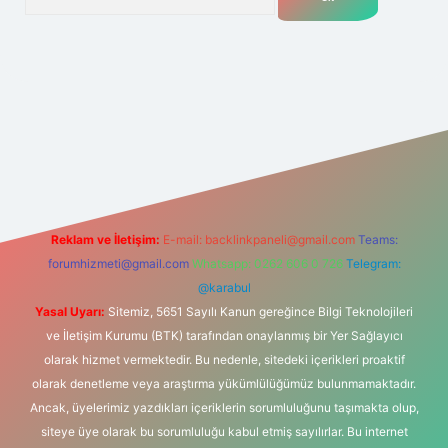
net
Reklam ve İletişim:
E-mail:
backlinkpaneli@gmail.com
Teams:
forumhizmeti@gmail.com
Whatsapp: 0262 606 0 726
Telegram:
@karabul
Yasal Uyarı:
Sitemiz, 5651 Sayılı Kanun gereğince Bilgi Teknolojileri
ve İletişim Kurumu (BTK) tarafından onaylanmış bir Yer Sağlayıcı
olarak hizmet vermektedir. Bu nedenle, sitedeki içerikleri proaktif
olarak denetleme veya araştırma yükümlülüğümüz bulunmamaktadır.
Ancak, üyelerimiz yazdıkları içeriklerin sorumluluğunu taşımakta olup,
siteye üye olarak bu sorumluluğu kabul etmiş sayılırlar. Bu internet