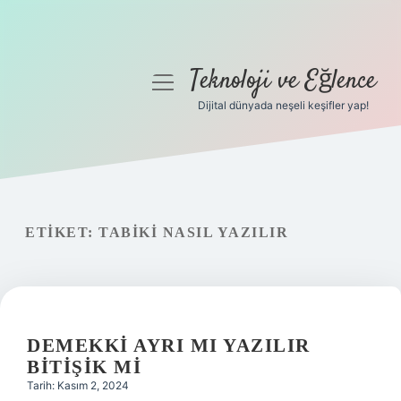
Teknoloji ve Eğlence
menüyü
aç
Dijital dünyada neşeli keşifler yap!
Anasayfa
Gizlilik Politikası
Yasal Uyarı
ETIKET:
TABIKI NASIL YAZILIR
Hakkımızda
DEMEKKI AYRI MI YAZILIR
BITIŞIK MI
Tarih: Kasım 2, 2024