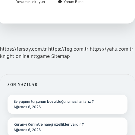
Taksitli
Devamını okuyun
Yorum Bırak
Nakit
Avans
Ekstreye
Yansır
Mı
https://fersoy.com.tr
https://feg.com.tr
https://yahu.com.tr
knight online
nttgame
Sitemap
SIDEBAR
SON YAZILAR
Ev yapımı turşunun bozulduğunu nasıl anlarız ?
Ağustos 6, 2026
Kur’an-ı Kerim’de hangi özellikler vardır ?
Ağustos 6, 2026