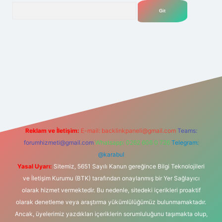
Arama
.net
Reklam ve İletişim:
E-mail:
backlinkpaneli@gmail.com
Teams:
forumhizmeti@gmail.com
Whatsapp: 0262 606 0 726
Telegram:
@karabul
Yasal Uyarı:
Sitemiz, 5651 Sayılı Kanun gereğince Bilgi Teknolojileri
ve İletişim Kurumu (BTK) tarafından onaylanmış bir Yer Sağlayıcı
olarak hizmet vermektedir. Bu nedenle, sitedeki içerikleri proaktif
olarak denetleme veya araştırma yükümlülüğümüz bulunmamaktadır.
Ancak, üyelerimiz yazdıkları içeriklerin sorumluluğunu taşımakta olup,