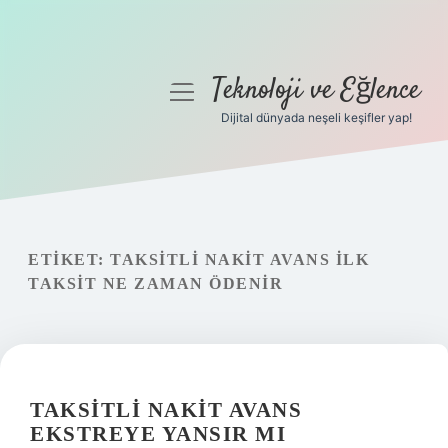
Teknoloji ve Eğlence
menüyü
aç
Dijital dünyada neşeli keşifler yap!
Anasayfa
Gizlilik Politikası
Yasal Uyarı
ETIKET:
TAKSITLI NAKIT AVANS ILK
TAKSIT NE ZAMAN ÖDENIR
Hakkımızda
TAKSITLI NAKIT AVANS
EKSTREYE YANSIR MI