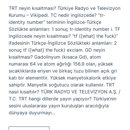
TRT neyin kısaltması? Türkiye Radyo ve Televizyon
Kurumu – Vikipedi. TC nedir ingilizcede? “tr-
identity number” teriminin İngilizce-Türkçe
Sözlükte anlamları: 1 sonuç tr-identity number i. TF
ingilizcede neyin kısaltması? “tf ([what] the fuck)”
ifadesinin Türkçe-İngilizce Sözlükteki anlamları: 2
sonuç tf ([what] the fuck) exclam. GD neyin
kısaltması? Gadolinyum (kısaca Gd), atom
numarası 64 ve atom ağırlığı 156.9 olan, yüksek
sıcaklıklarda eriyen ve birkaç tuzu bilinen açık gri
katı bir elementtir. Yüksek manyetokalorik etkiye
sahiptir. Manyetik soğutucu olarak kullanılır. TRT
nasıl kısaltılır? TÜRK RADYO VE TELEVİZYON A.Ş. /
T.C. TRT hangi dillerde yayın yapıyor? Türkiye’nin
sesini uluslararası yayın kuruluşları aracılığıyla
dünyaya duyurmayı…