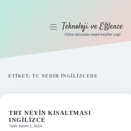
Teknoloji ve Eğlence
menüyü
aç
Dijital dünyada neşeli keşifler yap!
Anasayfa
Gizlilik Politikası
Yasal Uyarı
ETIKET:
TC NEDIR INGILIZCEDE
Hakkımızda
TRT NEYIN KISALTMASI
INGILIZCE
Tarih: Kasım 2, 2024