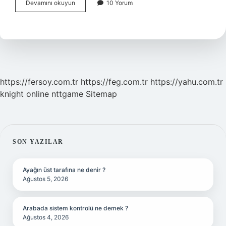
Trt
Devamını okuyun
10 Yorum
Neyin
Kısaltması
Ingilizce
https://fersoy.com.tr
https://feg.com.tr
https://yahu.com.tr
knight online
nttgame
Sitemap
SIDEBAR
SON YAZILAR
Ayağın üst tarafına ne denir ?
Ağustos 5, 2026
Arabada sistem kontrolü ne demek ?
Ağustos 4, 2026