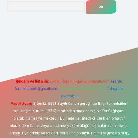
Arama
net
Reklam ve İletişim:
E-mail:
backlinkpaneli@gmail.com
Teams:
forumhizmeti@gmail.com
Whatsapp: 0262 606 0 726
Telegram:
@karabul
Yasal Uyarı:
Sitemiz, 5651 Sayılı Kanun gereğince Bilgi Teknolojileri
ve İletişim Kurumu (BTK) tarafından onaylanmış bir Yer Sağlayıcı
olarak hizmet vermektedir. Bu nedenle, sitedeki içerikleri proaktif
olarak denetleme veya araştırma yükümlülüğümüz bulunmamaktadır.
Ancak, üyelerimiz yazdıkları içeriklerin sorumluluğunu taşımakta olup,